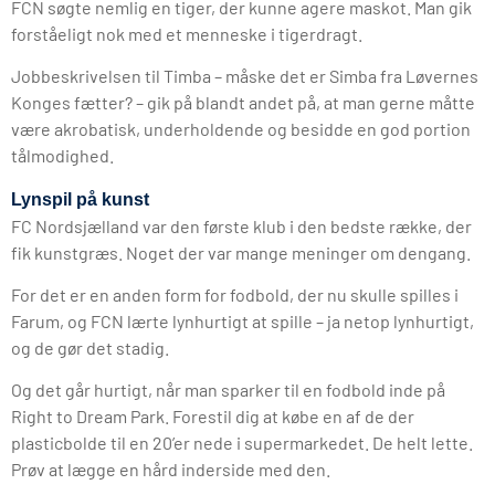
FCN søgte nemlig en tiger, der kunne agere maskot. Man gik
forståeligt nok med et menneske i tigerdragt.
Jobbeskrivelsen til Timba – måske det er Simba fra Løvernes
Konges fætter? – gik på blandt andet på, at man gerne måtte
være akrobatisk, underholdende og besidde en god portion
tålmodighed.
Lynspil på kunst
FC Nordsjælland var den første klub i den bedste række, der
fik kunstgræs. Noget der var mange meninger om dengang.
For det er en anden form for fodbold, der nu skulle spilles i
Farum, og FCN lærte lynhurtigt at spille – ja netop lynhurtigt,
og de gør det stadig.
Og det går hurtigt, når man sparker til en fodbold inde på
Right to Dream Park. Forestil dig at købe en af de der
plasticbolde til en 20’er nede i supermarkedet. De helt lette.
Prøv at lægge en hård inderside med den.