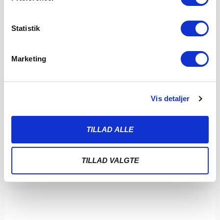
Statistik
Marketing
ALBERT RRAHMANI UDLEJES TIL
NYKØBING FC
Vis detaljer
7. AUGUST 2026
Sønderjyske Fodbold udlejer Albert Rrahmani til 2.
divisionsklubben Nykøbing FC i hele 2026/2027-sæsonen.
TILLAD ALLE
Sønderjyske Fodbold
LÆS MERE
TILLAD VALGTE