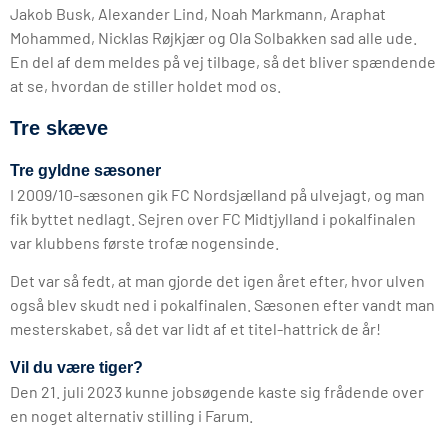
Jakob Busk, Alexander Lind, Noah Markmann, Araphat
Mohammed, Nicklas Røjkjær og Ola Solbakken sad alle ude.
En del af dem meldes på vej tilbage, så det bliver spændende
at se, hvordan de stiller holdet mod os.
Tre skæve
Tre gyldne sæsoner
I 2009/10-sæsonen gik FC Nordsjælland på ulvejagt, og man
fik byttet nedlagt. Sejren over FC Midtjylland i pokalfinalen
var klubbens første trofæ nogensinde.
Det var så fedt, at man gjorde det igen året efter, hvor ulven
også blev skudt ned i pokalfinalen. Sæsonen efter vandt man
mesterskabet, så det var lidt af et titel-hattrick de år!
Vil du være tiger?
Den 21. juli 2023 kunne jobsøgende kaste sig frådende over
en noget alternativ stilling i Farum.