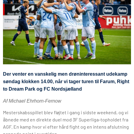
Der venter en vanskelig men drøninteressant udekamp
søndag klokken 14.00, når vi tager turen til Farum, Right
to Dream Park og FC Nordsjælland
Af Michael Ehrhorn-Fernow
Mesterskabsspillet blev fløjtet i gang i sidste weekend, og vi
åbnede med en direkte duel mod 3F Superliga-topholdet fra
AGF. En kamp hvor vi efter hård fight og en intens afslutning
nappede point i overtiden.