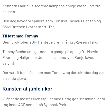
Kenneth Fabricius scorede kampens enlige kasse kort før
pausen.
Den dag havde vi spillere som Ken Ilsø, Rasmus Hansen og
Sölvi Ottesen i vores start 11’er.
Til fest med Tommy
Den 18. oktober 2014 hentede vi en målrig 3-2-sejr i Farum.
Tommy Bechmann garnede to gange på oplæg fra Marvin
Pourie og Hallgrimur Jonasson, mens Ivan Runje lavede
selvmål.
Der var tit fest på banen med Tommy, og den oktoberdag var
en af de sjove.
Kunsten at juble i kor
Vi åbnede mesterskabsspillet med rigtig god stemning, da vi
tog imod AGF senest på Sydbank Park.