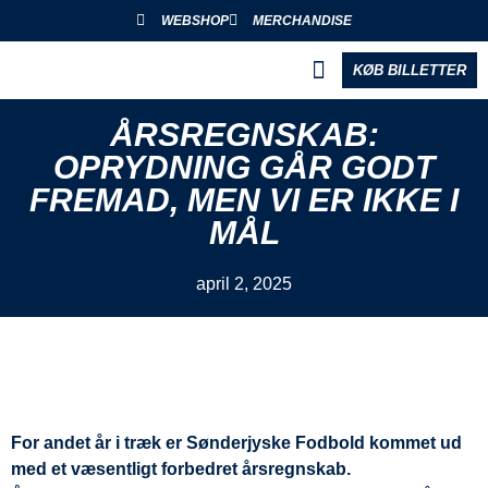
WEBSHOP
MERCHANDISE
KØB BILLETTER
BLIV PARTNER
ÅRSREGNSKAB:
OPRYDNING GÅR GODT
FREMAD, MEN VI ER IKKE I
MÅL
april 2, 2025
For andet år i træk er Sønderjyske Fodbold kommet ud
med et væsentligt forbedret årsregnskab.