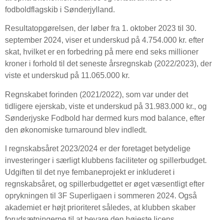
fodboldflagskib i Sønderjylland.
Resultatopgørelsen, der løber fra 1. oktober 2023 til 30.
september 2024, viser et underskud på 4.754.000 kr. efter
skat, hvilket er en forbedring på mere end seks millioner
kroner i forhold til det seneste årsregnskab (2022/2023), der
viste et underskud på 11.065.000 kr.
Regnskabet forinden (2021/2022), som var under det
tidligere ejerskab, viste et underskud på 31.983.000 kr., og
Sønderjyske Fodbold har dermed kurs mod balance, efter
den økonomiske turnaround blev indledt.
I regnskabsåret 2023/2024 er der foretaget betydelige
investeringer i særligt klubbens faciliteter og spillerbudget.
Udgiften til det nye fembaneprojekt er inkluderet i
regnskabsåret, og spillerbudgettet er øget væsentligt efter
oprykningen til 3F Superligaen i sommeren 2024. Også
akademiet er højt prioriteret således, at klubben skaber
forudsætningerne til at bevare den højeste licens.