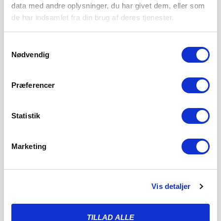
data med andre oplysninger, du har givet dem, eller som
FØR VFF: UHELD, TÆLLEREMSE OG FRA
de har indsamlet fra din brug af deres tjenester.
TRISTHED TIL JUBEL I DOMKIRKEN
6. AUGUST 2026
Samtykkevalg
Fredag aften klokken 19.00 venter endnu et 3F Superliga-
Nødvendig
slag, når Viborg FF gæster Sydbank Park.
LÆS MERE
Præferencer
Statistik
Marketing
Vis detaljer
TILLAD ALLE