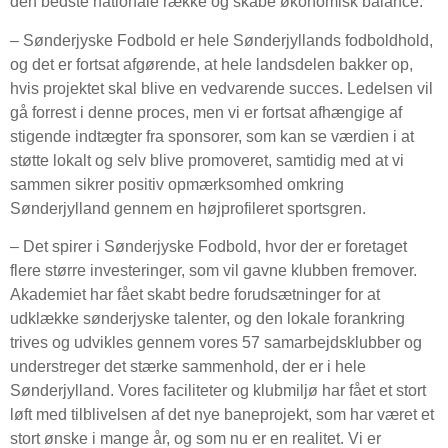
den bedste nationale række og skabe økonomisk balance.
– Sønderjyske Fodbold er hele Sønderjyllands fodboldhold,
og det er fortsat afgørende, at hele landsdelen bakker op,
hvis projektet skal blive en vedvarende succes. Ledelsen vil
gå forrest i denne proces, men vi er fortsat afhængige af
stigende indtægter fra sponsorer, som kan se værdien i at
støtte lokalt og selv blive promoveret, samtidig med at vi
sammen sikrer positiv opmærksomhed omkring
Sønderjylland gennem en højprofileret sportsgren.
– Det spirer i Sønderjyske Fodbold, hvor der er foretaget
flere større investeringer, som vil gavne klubben fremover.
Akademiet har fået skabt bedre forudsætninger for at
udklække sønderjyske talenter, og den lokale forankring
trives og udvikles gennem vores 57 samarbejdsklubber og
understreger det stærke sammenhold, der er i hele
Sønderjylland. Vores faciliteter og klubmiljø har fået et stort
løft med tilblivelsen af det nye baneprojekt, som har været et
stort ønske i mange år, og som nu er en realitet. Vi er