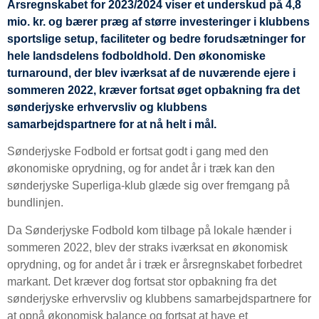
Årsregnskabet for 2023/2024 viser et underskud på 4,8
mio. kr. og bærer præg af større investeringer i klubbens
sportslige setup, faciliteter og bedre forudsætninger for
hele landsdelens fodboldhold. Den økonomiske
turnaround, der blev iværksat af de nuværende ejere i
sommeren 2022, kræver fortsat øget opbakning fra det
sønderjyske erhvervsliv og klubbens
samarbejdspartnere for at nå helt i mål.
Sønderjyske Fodbold er fortsat godt i gang med den
økonomiske oprydning, og for andet år i træk kan den
sønderjyske Superliga-klub glæde sig over fremgang på
bundlinjen.
Da Sønderjyske Fodbold kom tilbage på lokale hænder i
sommeren 2022, blev der straks iværksat en økonomisk
oprydning, og for andet år i træk er årsregnskabet forbedret
markant. Det kræver dog fortsat stor opbakning fra det
sønderjyske erhvervsliv og klubbens samarbejdspartnere for
at opnå økonomisk balance og fortsat at have et