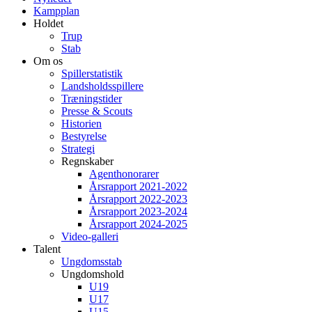
Kampplan
Holdet
Trup
Stab
Om os
Spillerstatistik
Landsholdsspillere
Træningstider
Presse & Scouts
Historien
Bestyrelse
Strategi
Regnskaber
Agenthonorarer
Årsrapport 2021-2022
Årsrapport 2022-2023
Årsrapport 2023-2024
Årsrapport 2024-2025
Video-galleri
Talent
Ungdomsstab
Ungdomshold
U19
U17
U15