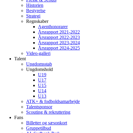
Historien
Bestyrelse
Strategi
Regnskaber
Agenthonorarer
Årsrapport 2021-2022
Årsrapport 2022-2023
Årsrapport 2023-2024
Årsrapport 2024-2025
Video-galleri
Talent
Ungdomsstab
Ungdomshold
U19
U17
U15
U14
U13
ATK+ & fodboldsamarbejde
Talentsponsor
Scouting & rekruttering
Fans
Billetter og sæsonkort
Gruppetilbud