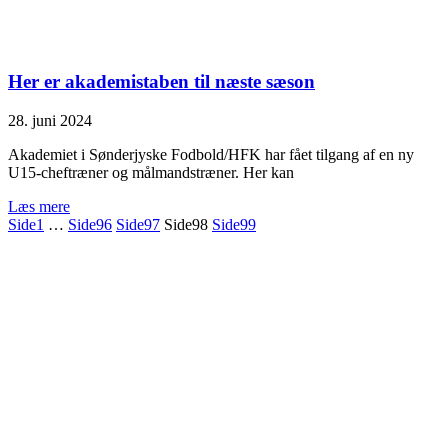
Her er akademistaben til næste sæson
28. juni 2024
Akademiet i Sønderjyske Fodbold/HFK har fået tilgang af en ny
U15-cheftræner og målmandstræner. Her kan
Læs mere
Side
1
…
Side
96
Side
97
Side
98
Side
99