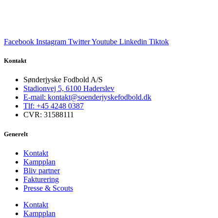
Facebook
Instagram
Twitter
Youtube
Linkedin
Tiktok
Kontakt
Sønderjyske Fodbold A/S
Stadionvej 5, 6100 Haderslev
E-mail: kontakt@soenderjyskefodbold.dk
Tlf: +45 4248 0387
CVR: 31588111
Generelt
Kontakt
Kampplan
Bliv partner
Fakturering
Presse & Scouts
Kontakt
Kampplan