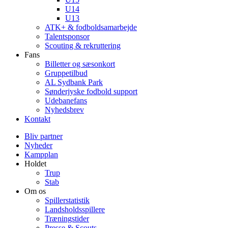
U14
U13
ATK+ & fodboldsamarbejde
Talentsponsor
Scouting & rekruttering
Fans
Billetter og sæsonkort
Gruppetilbud
AL Sydbank Park
Sønderjyske fodbold support
Udebanefans
Nyhedsbrev
Kontakt
Bliv partner
Nyheder
Kampplan
Holdet
Trup
Stab
Om os
Spillerstatistik
Landsholdsspillere
Træningstider
Presse & Scouts