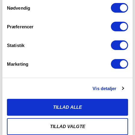
Samtykkevalg
Nødvendig
Præferencer
Statistik
Marketing
VIDEO: FATAH FØR SÆSONENS FØRSTE
UDEKAMP I ODENSE
Vis detaljer
2. AUGUST 2026
Fatah Abdirahman ser frem mod sæsonens første
udebanekamp – mod OB i Odense – hvor
TILLAD ALLE
LÆS MERE
TILLAD VALGTE