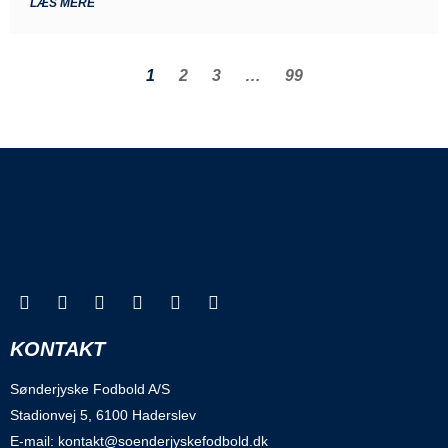
LÆS MERE
1
2
3
…
99
KONTAKT
Sønderjyske Fodbold A/S
Stadionvej 5, 6100 Haderslev
E-mail: kontakt@soenderjyskefodbold.dk