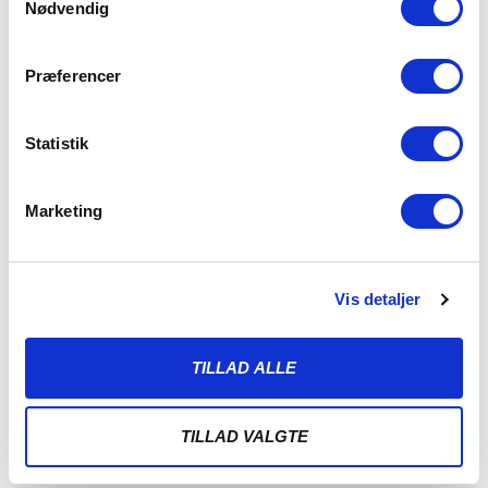
Nødvendig
Præferencer
Statistik
Marketing
Vis detaljer
ALBERT RRAHMANI UDLEJES TIL
NYKØBING FC
TILLAD ALLE
7. AUGUST 2026
Sønderjyske Fodbold udlejer Albert Rrahmani til 2.
TILLAD VALGTE
divisionsklubben Nykøbing FC i hele 2026/2027-sæsonen.
Sønderjyske Fodbold