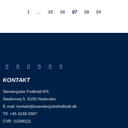
1
…
95
96
97
98
99
KONTAKT
Sønderjyske Fodbold A/S
Stadionvej 5, 6100 Haderslev
E-mail: kontakt@soenderjyskefodbold.dk
Tlf: +45 4248 0387
CVR: 31588111