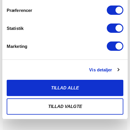
Præferencer
Statistik
Marketing
REFERAT: LIGE VED OG NÆSTEN MOD FCK
I SOMMERENS SIDSTE TESTKAMP
Vis detaljer
16. JULI 2024
Tirsdag testede vi kampformen for sidste gang, da FC
TILLAD ALLE
København tog imod i sommerens sidste
LÆS MERE
TILLAD VALGTE