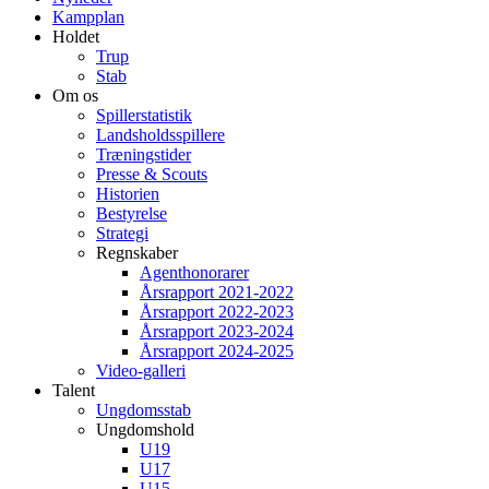
Kampplan
Holdet
Trup
Stab
Om os
Spillerstatistik
Landsholdsspillere
Træningstider
Presse & Scouts
Historien
Bestyrelse
Strategi
Regnskaber
Agenthonorarer
Årsrapport 2021-2022
Årsrapport 2022-2023
Årsrapport 2023-2024
Årsrapport 2024-2025
Video-galleri
Talent
Ungdomsstab
Ungdomshold
U19
U17
U15