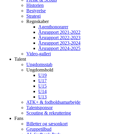
Historien
Bestyrelse
Strategi
Regnskaber
Agenthonorarer
Årsrapport 2021-2022
Årsrapport 2022-2023
Årsrapport 2023-2024
Årsrapport 2024-2025
Video-galleri
Talent
Ungdomsstab
Ungdomshold
U19
U17
U15
U14
U13
ATK+ & fodboldsamarbejde
Talentsponsor
Scouting & rekruttering
Fans
Billetter og sæsonkort
Gruppetilbud