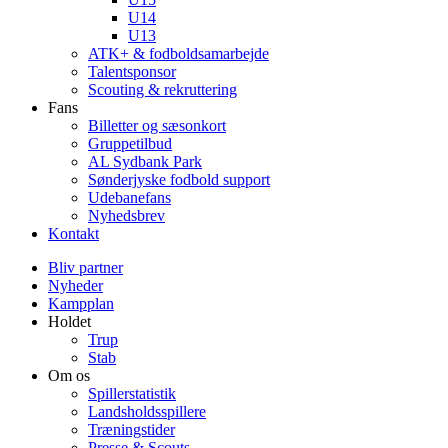
U14
U13
ATK+ & fodboldsamarbejde
Talentsponsor
Scouting & rekruttering
Fans
Billetter og sæsonkort
Gruppetilbud
AL Sydbank Park
Sønderjyske fodbold support
Udebanefans
Nyhedsbrev
Kontakt
Bliv partner
Nyheder
Kampplan
Holdet
Trup
Stab
Om os
Spillerstatistik
Landsholdsspillere
Træningstider
Presse & Scouts