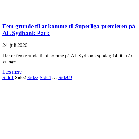
Fem grunde til at komme til Superliga-premieren på
AL Sydbank Park
24. juli 2026
Her er fem grunde til at komme på AL Sydbank søndag 14.00, når
vi tager
Læs mere
Side
1
Side
2
Side
3
Side
4
…
Side
99