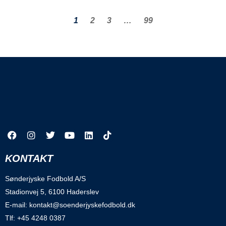
1
2
3
…
99
KONTAKT
Sønderjyske Fodbold A/S
Stadionvej 5, 6100 Haderslev
E-mail: kontakt@soenderjyskefodbold.dk
Tlf: +45 4248 0387