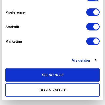
Præferencer
Statistik
Marketing
Vis detaljer
BITTER SKÆBNE I ODENSE
3. AUGUST 2026
TILLAD ALLE
Det blev en jævnbyrdig duel mandag aften på Fyn, men trods
flere store muligheder var
TILLAD VALGTE
LÆS MERE