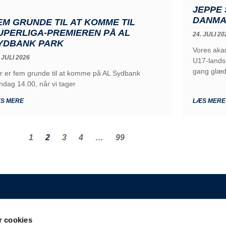
JEPPE 
DANMA
EM GRUNDE TIL AT KOMME TIL
UPERLIGA-PREMIEREN PÅ AL
24. JULI 20
YDBANK PARK
Vores akad
 JULI 2026
U17-lands
gang glæ
r er fem grunde til at komme på AL Sydbank
ndag 14.00, når vi tager
S MERE
LÆS MERE
1
2
3
4
…
99
GENERELT
 cookies