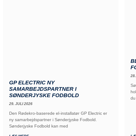
B
F
28.
GP ELECTRIC NY
Sø
SAMARBEJDSPARTNER I
ho
SØNDERJYSKE FODBOLD
du
29. JULI 2026
Den Rødekro-baserede el-installatør GP Electric er
ny samarbejdspartner i Sønderjyske Fodbold.
Sønderjyske Fodbold kan med