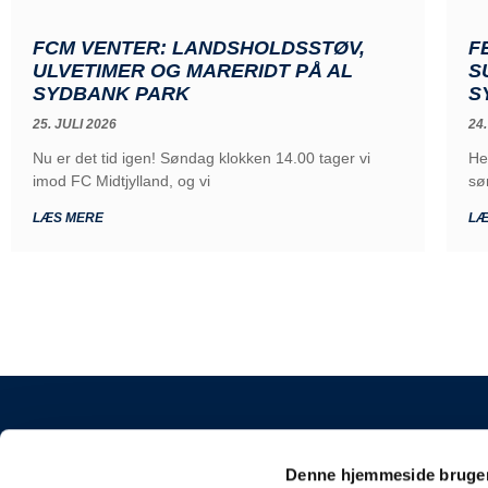
FCM VENTER: LANDSHOLDSSTØV,
F
ULVETIMER OG MARERIDT PÅ AL
S
SYDBANK PARK
S
25. JULI 2026
24.
Nu er det tid igen! Søndag klokken 14.00 tager vi
He
imod FC Midtjylland, og vi
sø
LÆS MERE
LÆ
KONTAKT
Denne hjemmeside bruger