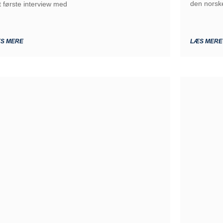
den norske
t første interview med
S MERE
LÆS MERE