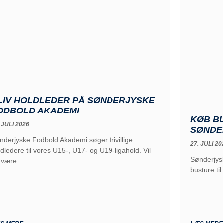
LIV HOLDLEDER PÅ SØNDERJYSKE
ODBOLD AKADEMI
KØB B
 JULI 2026
SØNDE
nderjyske Fodbold Akademi søger frivillige
27. JULI 20
ldledere til vores U15-, U17- og U19-ligahold. Vil
Sønderjysk
 være
busture ti