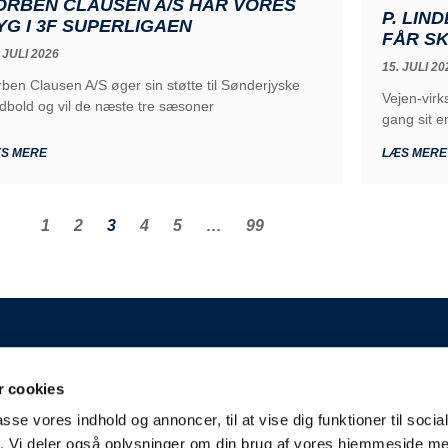
ORBEN CLAUSEN A/S HAR VORES
P. LI
YG I 3F SUPERLIGAEN
FÅR S
 JULI 2026
15. JULI 20
rben Clausen A/S øger sin støtte til Sønderjyske
Vejen-vir
dbold og vil de næste tre sæsoner
gang sit 
S MERE
LÆS MERE
1
2
3
4
5
…
99
GENERELT
 cookies
 A/S
Kontakt
passe vores indhold og annoncer, til at vise dig funktioner til soci
Kampplan
aderslev
fik. Vi deler også oplysninger om din brug af vores hjemmeside m