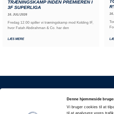
T
TRÆNINGSKAMP INDEN PREMIEREN I
R
3F SUPERLIGA
16.
16. JULI 2026
To
Fredag 12.00 spiller vi træningskamp mod Kolding IF,
Fo
hvor Fatah Abdirahman & Co. har den
LÆS MERE
LÆ
KONTAKT
Denne hjemmeside bruger
Sønderjyske Fodbold
Vi bruger cookies til at til
Stadionvej 5, 6100 H
til at analysere vores tra