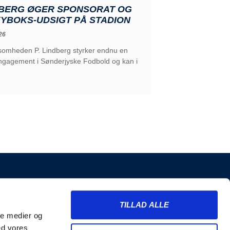
NDBERG ØGER SPONSORAT OG
KYBOKS-UDSIGT PÅ STADION
26
ksomheden P. Lindberg styrker endnu en
engagement i Sønderjyske Fodbold og kan i
INFORMATION
TILLAD ALLE
Billetter
ale medier og
Merchandise
ed vores