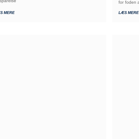
sparelse
for foden 
S MERE
LÆS MERE