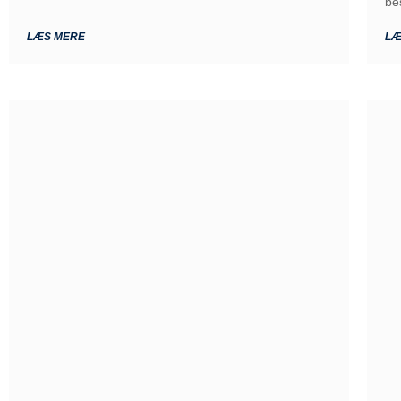
be
LÆS MERE
LÆ