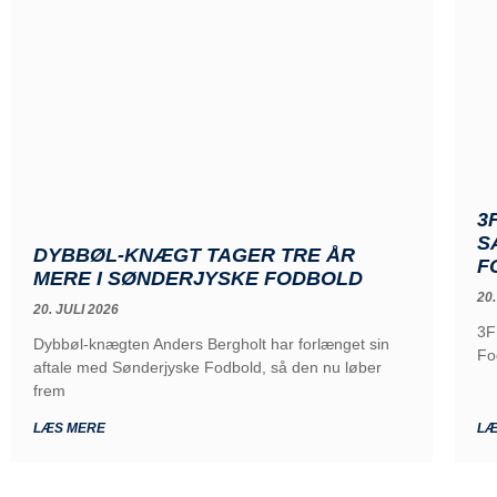
3
S
DYBBØL-KNÆGT TAGER TRE ÅR
F
MERE I SØNDERJYSKE FODBOLD
20.
20. JULI 2026
3F
Dybbøl-knægten Anders Bergholt har forlænget sin
Fo
aftale med Sønderjyske Fodbold, så den nu løber
frem
LÆS MERE
LÆ