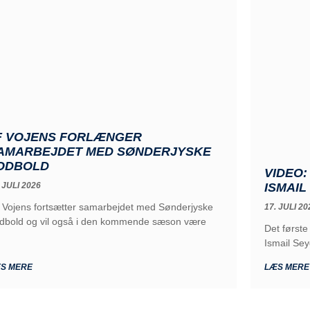
F VOJENS FORLÆNGER
AMARBEJDET MED SØNDERJYSKE
ODBOLD
VIDEO:
ISMAIL
 JULI 2026
 Vojens fortsætter samarbejdet med Sønderjyske
17. JULI 20
dbold og vil også i den kommende sæson være
Det først
Ismail Seyd
S MERE
LÆS MERE