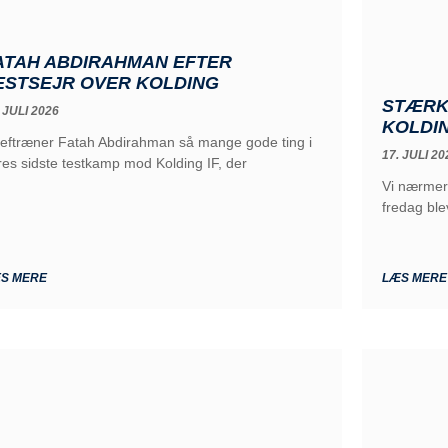
ATAH ABDIRAHMAN EFTER
ESTSEJR OVER KOLDING
STÆRK 
 JULI 2026
KOLDI
eftræner Fatah Abdirahman så mange gode ting i
17. JULI 20
res sidste testkamp mod Kolding IF, der
Vi nærmer
fredag ble
S MERE
LÆS MERE