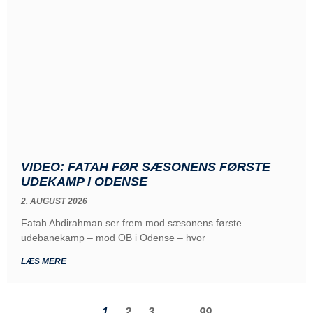
VIDEO: FATAH FØR SÆSONENS FØRSTE
UDEKAMP I ODENSE
2. AUGUST 2026
Fatah Abdirahman ser frem mod sæsonens første
udebanekamp – mod OB i Odense – hvor
LÆS MERE
1
2
3
…
99