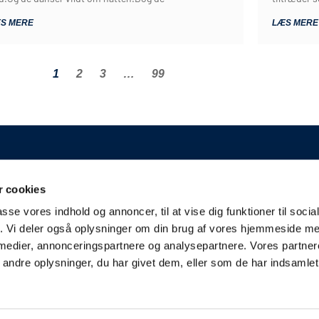
S MERE
LÆS MERE
1
2
3
…
99
GENERELT
 cookies
Kontakt
A/S
passe vores indhold og annoncer, til at vise dig funktioner til soci
Kampplan
erslev
fik. Vi deler også oplysninger om din brug af vores hjemmeside m
Bliv partner
derjyskefodbold.dk
 medier, annonceringspartnere og analysepartnere. Vores partne
Fakturering
ndre oplysninger, du har givet dem, eller som de har indsamlet 
Presse & Scouts