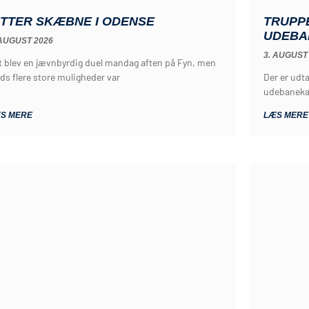
TRUPP
ITTER SKÆBNE I ODENSE
UDEBA
 AUGUST 2026
3. AUGUST
t blev en jævnbyrdig duel mandag aften på Fyn, men
Der er udta
ds flere store muligheder var
udebaneka
S MERE
LÆS MERE