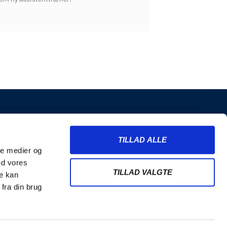
INFORMATION
TILLAD ALLE
Billetter
ale medier og
Merchandise
ed vores
Nyhedsbrev
TILLAD VALGTE
re kan
Handelsbetingelser
fra din brug
Cookie- og privatlivspolitik