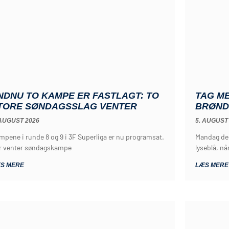
NDNU TO KAMPE ER FASTLAGT: TO
TAG ME
TORE SØNDAGSSLAG VENTER
BRØND
 AUGUST 2026
5. AUGUST
mpene i runde 8 og 9 i 3F Superliga er nu programsat.
Mandag den
r venter søndagskampe
lyseblå, nå
S MERE
LÆS MERE