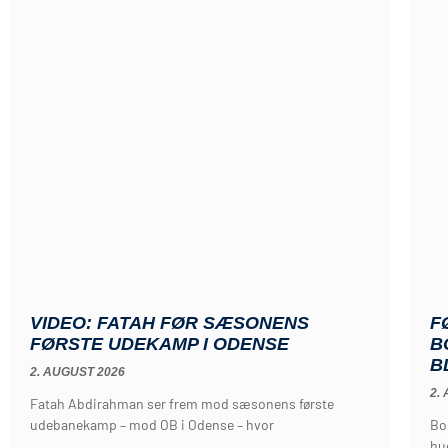
VIDEO: FATAH FØR SÆSONENS
F
FØRSTE UDEKAMP I ODENSE
B
B
2. AUGUST 2026
2.
Fatah Abdirahman ser frem mod sæsonens første
udebanekamp – mod OB i Odense – hvor
Bo
hu