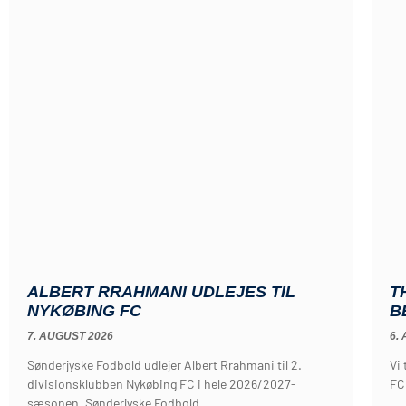
ALBERT RRAHMANI UDLEJES TIL
T
NYKØBING FC
B
7. AUGUST 2026
6.
Sønderjyske Fodbold udlejer Albert Rrahmani til 2.
Vi
divisionsklubben Nykøbing FC i hele 2026/2027-
FC 
sæsonen. Sønderjyske Fodbold