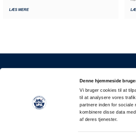
LÆS MERE
LÆ
KONTAKT
Denne hjemmeside bruger
Sønderjyske Fodbold 
Vi bruger cookies til at til
Stadionvej 5, 6100 Had
til at analysere vores tra
E-mail: kontakt@soen
partnere inden for sociale
Tlf: +45 4248 0387
kombinere disse data med a
CVR: 31588111
af deres tjenester.