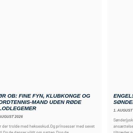
ØR OB: FINE FYN, KLUBKONGE OG
ENGEL
ORDTENNIS-MAND UDEN RØDE
SØNDE
LODLEGEMER
1. AUGUST
 AUGUST 2026
Sønderjysk
r der trolde med hekseskud.Og prinsesser med sexet
ansættelse
d.Og de danser vildt om natten.Dog de
tiltræder 