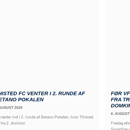
HISTED FC VENTER I 2. RUNDE AF
FØR V
ETANO POKALEN
FRA TR
DOMKI
 AUGUST 2026
6. AUGUST
 træder ind i 2. runde af Betano Pokalen, hvor Thisted
fra 2. division
Fredag aft
Superliga-