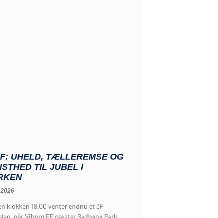
FF: UHELD, TÆLLEREMSE OG
ISTHED TIL JUBEL I
RKEN
 2026
en klokken 19.00 venter endnu et 3F
slag, når Viborg FF gæster Sydbank Park.