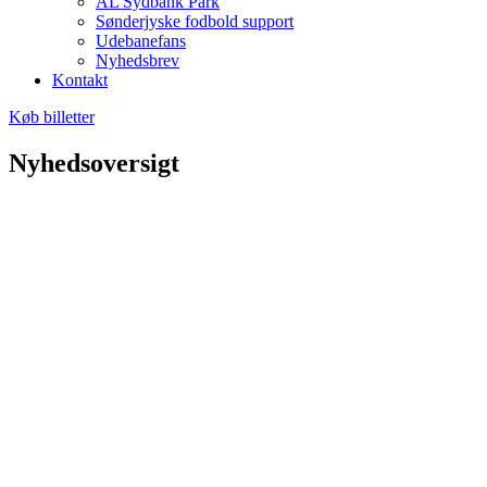
AL Sydbank Park
Sønderjyske fodbold support
Udebanefans
Nyhedsbrev
Kontakt
Køb billetter
Nyhedsoversigt