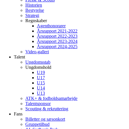
Historien
Bestyrelse
Strategi
Regnskaber
Agenthonorarer
Årsrapport 2021-2022
Årsrapport 2022-2023
Årsrapport 2023-2024
Årsrapport 2024-2025
Video-galleri
Talent
Ungdomsstab
Ungdomshold
U19
U17
U15
U14
U13
ATK+ & fodboldsamarbejde
Talentsponsor
Scouting & rekruttering
Fans
Billetter og sæsonkort
Gruppetilbud