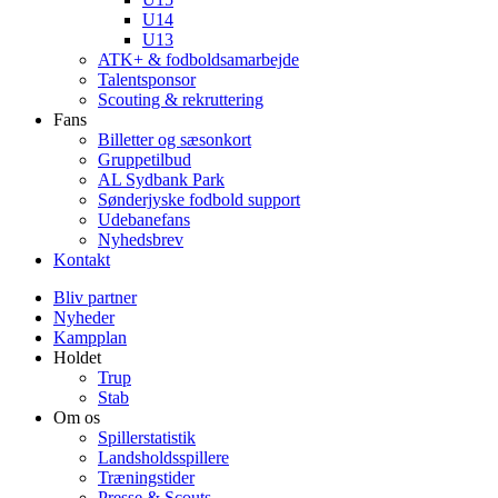
U14
U13
ATK+ & fodboldsamarbejde
Talentsponsor
Scouting & rekruttering
Fans
Billetter og sæsonkort
Gruppetilbud
AL Sydbank Park
Sønderjyske fodbold support
Udebanefans
Nyhedsbrev
Kontakt
Bliv partner
Nyheder
Kampplan
Holdet
Trup
Stab
Om os
Spillerstatistik
Landsholdsspillere
Træningstider
Presse & Scouts