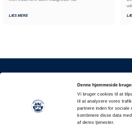
ud
LÆS MERE
LÆ
KONTAKT
Denne hjemmeside bruger
Sønderjyske Fodbold
Vi bruger cookies til at til
Stadionvej 5, 6100 H
til at analysere vores tra
E-mail: kontakt@soen
partnere inden for sociale
Tlf: +45 4248 0387
kombinere disse data med a
CVR: 31588111
af deres tjenester.