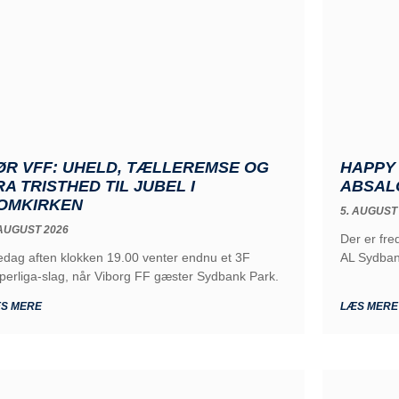
ØR VFF: UHELD, TÆLLEREMSE OG
HAPPY 
RA TRISTHED TIL JUBEL I
ABSALO
OMKIRKEN
5. AUGUST
 AUGUST 2026
Der er fr
edag aften klokken 19.00 venter endnu et 3F
AL Sydba
perliga-slag, når Viborg FF gæster Sydbank Park.
S MERE
LÆS MERE