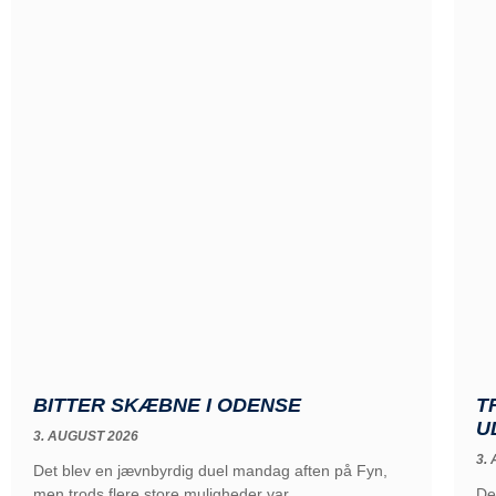
T
BITTER SKÆBNE I ODENSE
U
3. AUGUST 2026
3.
Det blev en jævnbyrdig duel mandag aften på Fyn,
De
men trods flere store muligheder var