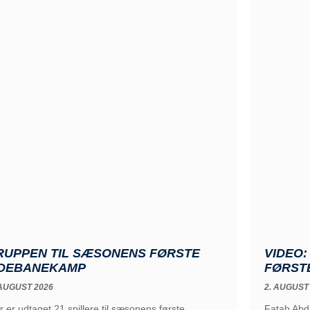
RUPPEN TIL SÆSONENS FØRSTE
VIDEO
DEBANEKAMP
FØRST
 AUGUST 2026
2. AUGUST
r er udtaget 21 spillere til sæsonens første
Fatah Abd