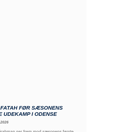
: FATAH FØR SÆSONENS
E UDEKAMP I ODENSE
 2026
irahman ser frem mod sæsonens første