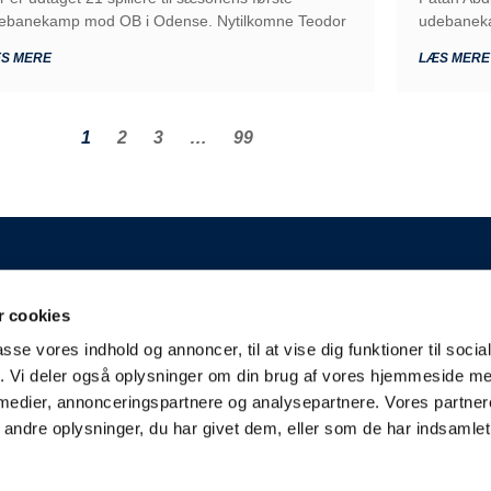
ebanekamp mod OB i Odense. Nytilkomne Teodor
udebaneka
S MERE
LÆS MERE
1
2
3
…
99
GENERELT
 cookies
 A/S
Kontakt
passe vores indhold og annoncer, til at vise dig funktioner til soci
Kampplan
aderslev
fik. Vi deler også oplysninger om din brug af vores hjemmeside m
Bliv partner
derjyskefodbold.dk
 medier, annonceringspartnere og analysepartnere. Vores partne
Fakturering
ndre oplysninger, du har givet dem, eller som de har indsamlet 
Presse & Scouts