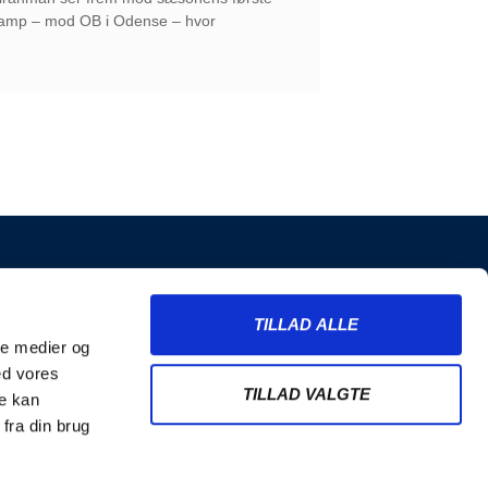
mp – mod OB i Odense – hvor
INFORMATION
TILLAD ALLE
Billetter
ale medier og
Merchandise
ed vores
Nyhedsbrev
TILLAD VALGTE
re kan
Handelsbetingelser
fra din brug
Cookie- og privatlivspolitik