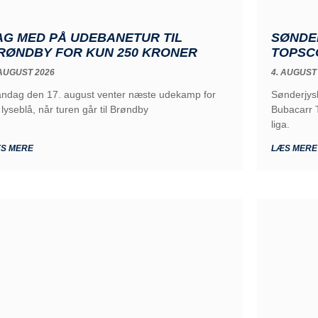
AG MED PÅ UDEBANETUR TIL
SØNDE
RØNDBY FOR KUN 250 KRONER
TOPSC
 AUGUST 2026
4. AUGUST
ndag den 17. august venter næste udekamp for
Sønderjys
 lyseblå, når turen går til Brøndby
Bubacarr T
liga.
S MERE
LÆS MERE