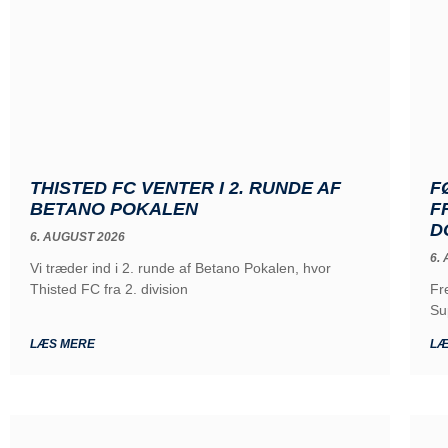
THISTED FC VENTER I 2. RUNDE AF
F
BETANO POKALEN
F
D
6. AUGUST 2026
6.
Vi træder ind i 2. runde af Betano Pokalen, hvor
Thisted FC fra 2. division
Fr
Su
LÆS MERE
LÆ