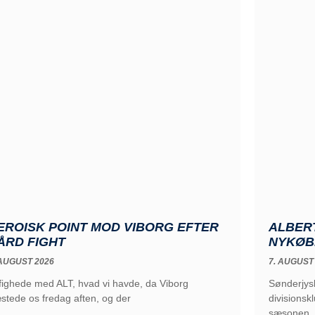
EROISK POINT MOD VIBORG EFTER
ALBERT
ÅRD FIGHT
NYKØB
 AUGUST 2026
7. AUGUST
 fighede med ALT, hvad vi havde, da Viborg
Sønderjysk
stede os fredag aften, og der
divisions
sæsonen. 