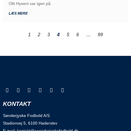
Olti Hyseni var igen på
LÆS MERE
1
2
3
4
5
6
…
99
KONTAKT
Sønderjyske Fodbold A/S
Stadionvej 5, 6100 Haderslev
E-mail: kontakt@soenderjyskefodbold.dk