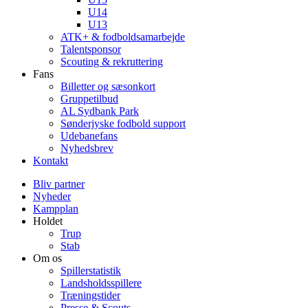
U14
U13
ATK+ & fodboldsamarbejde
Talentsponsor
Scouting & rekruttering
Fans
Billetter og sæsonkort
Gruppetilbud
AL Sydbank Park
Sønderjyske fodbold support
Udebanefans
Nyhedsbrev
Kontakt
Bliv partner
Nyheder
Kampplan
Holdet
Trup
Stab
Om os
Spillerstatistik
Landsholdsspillere
Træningstider
Presse & Scouts