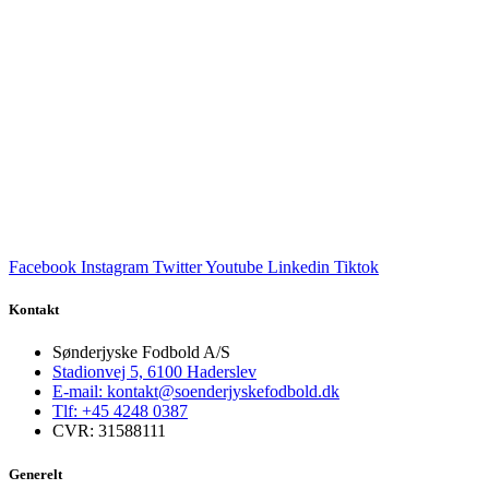
Facebook
Instagram
Twitter
Youtube
Linkedin
Tiktok
Kontakt
Sønderjyske Fodbold A/S
Stadionvej 5, 6100 Haderslev
E-mail: kontakt@soenderjyskefodbold.dk
Tlf: +45 4248 0387
CVR: 31588111
Generelt