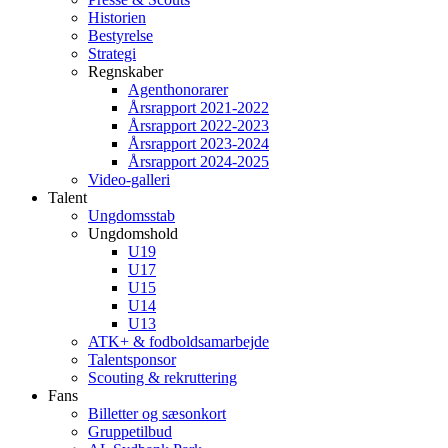
Historien
Bestyrelse
Strategi
Regnskaber
Agenthonorarer
Årsrapport 2021-2022
Årsrapport 2022-2023
Årsrapport 2023-2024
Årsrapport 2024-2025
Video-galleri
Talent
Ungdomsstab
Ungdomshold
U19
U17
U15
U14
U13
ATK+ & fodboldsamarbejde
Talentsponsor
Scouting & rekruttering
Fans
Billetter og sæsonkort
Gruppetilbud