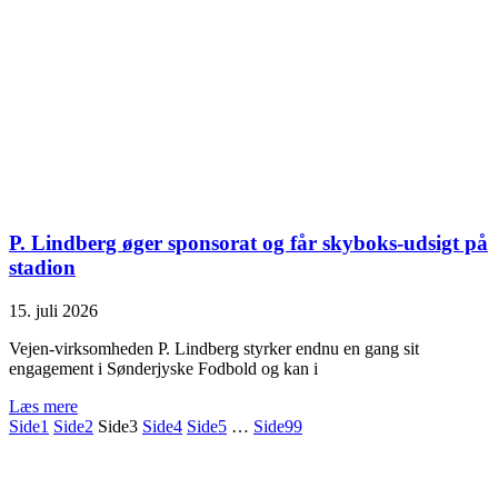
P. Lindberg øger sponsorat og får skyboks-udsigt på
stadion
15. juli 2026
Vejen-virksomheden P. Lindberg styrker endnu en gang sit
engagement i Sønderjyske Fodbold og kan i
Læs mere
Side
1
Side
2
Side
3
Side
4
Side
5
…
Side
99