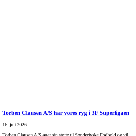
Torben Clausen A/S har vores ryg i 3F Superligaen
16. juli 2026
Torben Clausen A/S øger sin støtte til Sønderjyske Fodbold og vil