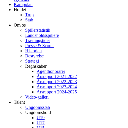
Kampplan
Holdet
Trup
Stab
Om os
Spillerstatistik
Landsholdsspillere
Træningstider
Presse & Scouts
Historien
Bestyrelse
Strategi
Regnskaber
Agenthonorarer
Årsrapport 2021-2022
Årsrapport 2022-2023
Årsrapport 2023-2024
Årsrapport 2024-2025
Video-galleri
Talent
Ungdomsstab
Ungdomshold
U19
U17
U15