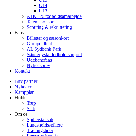
U14
U13
ATK+ & fodboldsamarbejde
Talentsponsor
Scouting & rekruttering
Fans
Billetter og sæsonkort
Gruppetilbud
AL Sydbank Park
Sønderjyske fodbold support
Udebanefans
Nyhedsbrev
Kontakt
Bliv partner
Nyheder
Kampplan
Holdet
Trup
Stab
Om os
Spillerstatistik
Landsholdsspillere
Træningstider
Presse & Scouts