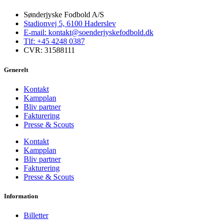
Sønderjyske Fodbold A/S
Stadionvej 5, 6100 Haderslev
E-mail: kontakt@soenderjyskefodbold.dk
Tlf: +45 4248 0387
CVR: 31588111
Generelt
Kontakt
Kampplan
Bliv partner
Fakturering
Presse & Scouts
Kontakt
Kampplan
Bliv partner
Fakturering
Presse & Scouts
Information
Billetter