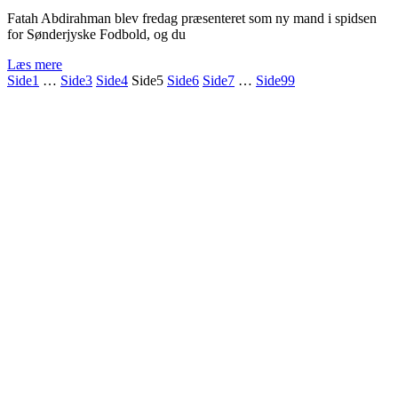
Fatah Abdirahman blev fredag præsenteret som ny mand i spidsen
for Sønderjyske Fodbold, og du
Læs mere
Side
1
…
Side
3
Side
4
Side
5
Side
6
Side
7
…
Side
99