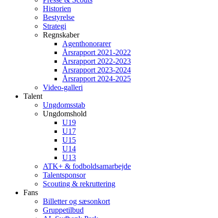
Historien
Bestyrelse
Strategi
Regnskaber
Agenthonorarer
Årsrapport 2021-2022
Årsrapport 2022-2023
Årsrapport 2023-2024
Årsrapport 2024-2025
Video-galleri
Talent
Ungdomsstab
Ungdomshold
U19
U17
U15
U14
U13
ATK+ & fodboldsamarbejde
Talentsponsor
Scouting & rekruttering
Fans
Billetter og sæsonkort
Gruppetilbud