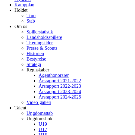
Kampplan
Holdet
Trup
Stab
Om os
Spillerstatistik
Landsholdsspillere
Træningstider
Presse & Scouts
Historien
Bestyrelse
Strategi
Regnskaber
Agenthonorarer
Årsrapport 2021-2022
Årsrapport 2022-2023
Årsrapport 2023-2024
Årsrapport 2024-2025
Video-galleri
Talent
Ungdomsstab
Ungdomshold
U19
U17
U15