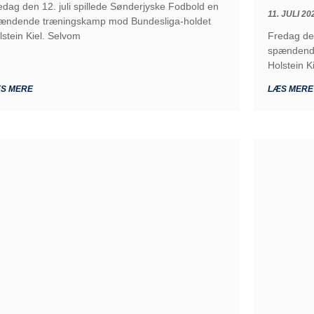
edag den 12. juli spillede Sønderjyske Fodbold en
11. JULI 20
ændende træningskamp mod Bundesliga-holdet
lstein Kiel. Selvom
Fredag den
spændende
Holstein K
S MERE
LÆS MERE