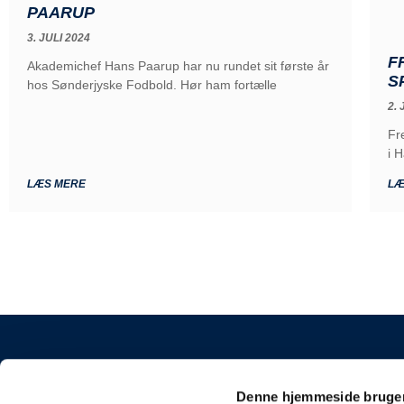
PAARUP
3. JULI 2024
F
Akademichef Hans Paarup har nu rundet sit første år
S
hos Sønderjyske Fodbold. Hør ham fortælle
2. 
Fr
i 
LÆS MERE
LÆ
KONTAKT
Denne hjemmeside bruger