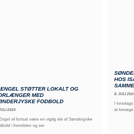
SØNDE
HOS IS
SAMME
. ENGEL STØTTER LOKALT OG
8. JULI 202
ORLÆNGER MED
ØNDERJYSKE FODBOLD
I torsdag
at besøge
JULI 2024
 Engel vil fortsat være en vigtig del af Sønderjyske
dbold i fremtiden og ser