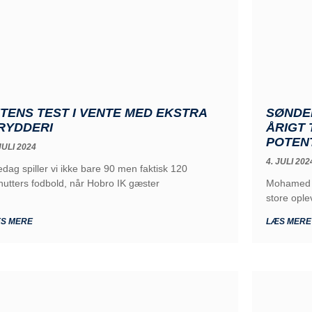
NTENS TEST I VENTE MED EKSTRA
SØNDE
RYDDERI
ÅRIGT 
POTEN
JULI 2024
4. JULI 202
edag spiller vi ikke bare 90 men faktisk 120
nutters fodbold, når Hobro IK gæster
Mohamed C
store ople
S MERE
LÆS MERE