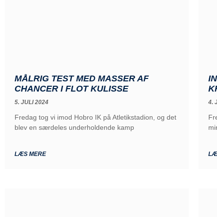
MÅLRIG TEST MED MASSER AF
I
CHANCER I FLOT KULISSE
K
5. JULI 2024
4. 
Fredag tog vi imod Hobro IK på Atletikstadion, og det
Fr
blev en særdeles underholdende kamp
mi
LÆS MERE
LÆ