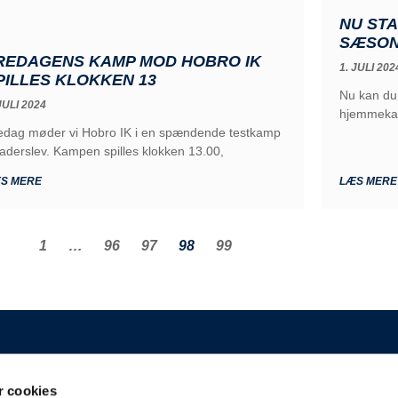
NU STA
SÆSON
REDAGENS KAMP MOD HOBRO IK
1. JULI 202
PILLES KLOKKEN 13
Nu kan du 
JULI 2024
hjemmekam
edag møder vi Hobro IK i en spændende testkamp
Haderslev. Kampen spilles klokken 13.00,
S MERE
LÆS MERE
1
…
96
97
98
99
GENERELT
 cookies