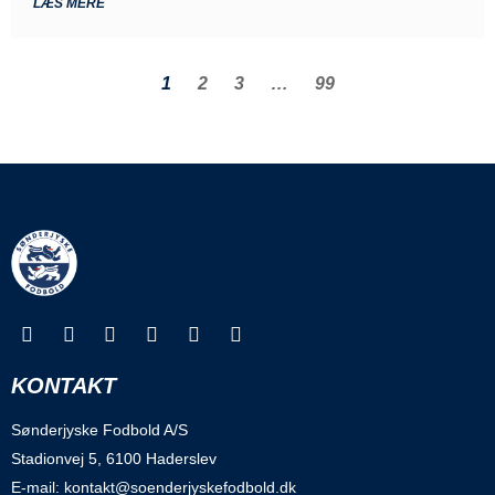
LÆS MERE
1
2
3
…
99
KONTAKT
Sønderjyske Fodbold A/S
Stadionvej 5, 6100 Haderslev
E-mail: kontakt@soenderjyskefodbold.dk