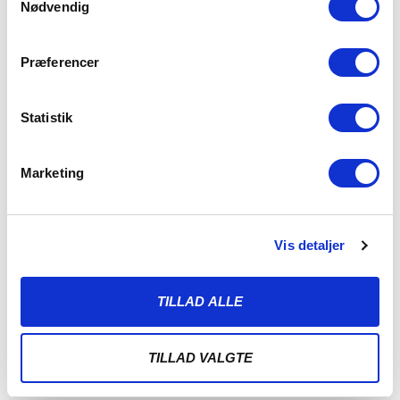
Nødvendig
Præferencer
Statistik
Marketing
Vis detaljer
ALBERT RRAHMANI UDLEJES TIL
NYKØBING FC
TILLAD ALLE
7. AUGUST 2026
Sønderjyske Fodbold udlejer Albert Rrahmani til 2.
TILLAD VALGTE
divisionsklubben Nykøbing FC i hele 2026/2027-sæsonen.
Sønderjyske Fodbold