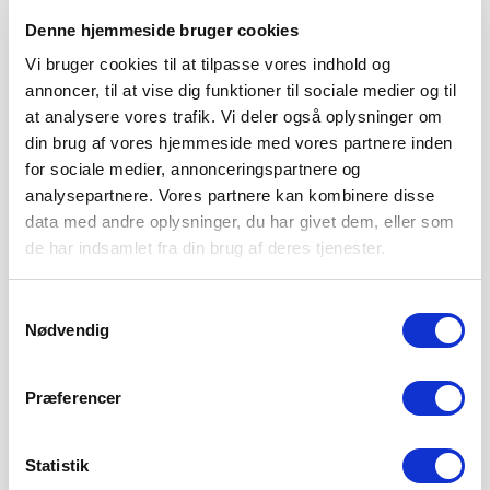
Denne hjemmeside bruger cookies
Vi bruger cookies til at tilpasse vores indhold og
annoncer, til at vise dig funktioner til sociale medier og til
at analysere vores trafik. Vi deler også oplysninger om
din brug af vores hjemmeside med vores partnere inden
for sociale medier, annonceringspartnere og
analysepartnere. Vores partnere kan kombinere disse
data med andre oplysninger, du har givet dem, eller som
de har indsamlet fra din brug af deres tjenester.
Samtykkevalg
Nødvendig
SØNDERJYSKE FODBOLD SÆLGER MAGNUS
JENSEN TIL FCM
Præferencer
8. AUGUST 2026
Sønderjyske Fodbold har med omgående virkning solgt
Magnus Jensen til FC Midtjylland. Magnus Jensen har
Statistik