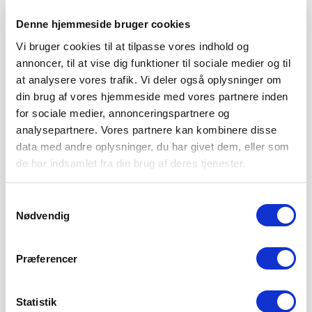
Denne hjemmeside bruger cookies
Vi bruger cookies til at tilpasse vores indhold og
annoncer, til at vise dig funktioner til sociale medier og til
at analysere vores trafik. Vi deler også oplysninger om
din brug af vores hjemmeside med vores partnere inden
for sociale medier, annonceringspartnere og
analysepartnere. Vores partnere kan kombinere disse
data med andre oplysninger, du har givet dem, eller som
de har indsamlet fra din brug af deres tjenester.
Samtykkevalg
SØNDERJYSKE FODBOLD SÆLGER
Nødvendig
MAGNUS JENSEN TIL FCM
8. AUGUST 2026
Præferencer
Sønderjyske Fodbold har med omgående virkning solgt
Magnus Jensen til FC Midtjylland. Magnus Jensen har
LÆS MERE
Statistik