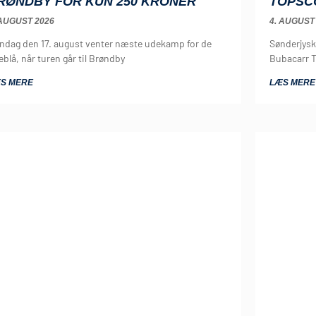
RØNDBY FOR KUN 250 KRONER
TOPSC
 AUGUST 2026
4. AUGUST
ndag den 17. august venter næste udekamp for de
Sønderjysk
eblå, når turen går til Brøndby
Bubacarr T
S MERE
LÆS MERE