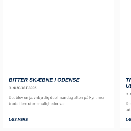
T
BITTER SKÆBNE I ODENSE
U
3. AUGUST 2026
3.
Det blev en jævnbyrdig duel mandag aften på Fyn, men
Der
trods flere store muligheder var
ud
LÆS MERE
LÆ