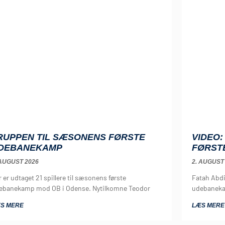
RUPPEN TIL SÆSONENS FØRSTE
VIDEO
DEBANEKAMP
FØRST
 AUGUST 2026
2. AUGUST
 er udtaget 21 spillere til sæsonens første
Fatah Abd
ebanekamp mod OB i Odense. Nytilkomne Teodor
udebaneka
S MERE
LÆS MERE