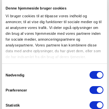
Denne hjemmeside bruger cookies
Vi bruger cookies til at tilpasse vores indhold og
annoncer, til at vise dig funktioner til sociale medier og til
at analysere vores trafik. Vi deler også oplysninger om
din brug af vores hjemmeside med vores partnere inden
for sociale medier, annonceringspartnere og
analysepartnere. Vores partnere kan kombinere disse
data med andre oplysninger, du har givet dem, eller som
de har indsamlet fra din brug af deres tjenester.
Samtykkevalg
Nødvendig
SØNDERJYSKE FODBOLD SÆLGER MAGNUS
JENSEN TIL FCM
Præferencer
8. AUGUST 2026
Sønderjyske Fodbold har med omgående virkning solgt
Statistik
Magnus Jensen til FC Midtjylland. Magnus Jensen har