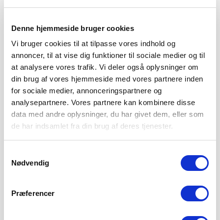
Denne hjemmeside bruger cookies
Vi bruger cookies til at tilpasse vores indhold og
annoncer, til at vise dig funktioner til sociale medier og til
at analysere vores trafik. Vi deler også oplysninger om
din brug af vores hjemmeside med vores partnere inden
for sociale medier, annonceringspartnere og
analysepartnere. Vores partnere kan kombinere disse
data med andre oplysninger, du har givet dem, eller som
de har indsamlet fra din brug af deres tjenester.
Samtykkevalg
Nødvendig
FATAH EFTER STÆRKT POINT
7. AUGUST 2026
Præferencer
Stolthed! Det er det, der fylder for cheftræner Fatah
Abdirahman efter sæsonens første point. Det