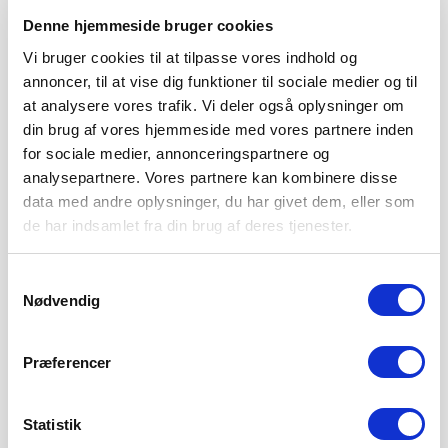
Denne hjemmeside bruger cookies
Vi bruger cookies til at tilpasse vores indhold og
annoncer, til at vise dig funktioner til sociale medier og til
at analysere vores trafik. Vi deler også oplysninger om
din brug af vores hjemmeside med vores partnere inden
for sociale medier, annonceringspartnere og
analysepartnere. Vores partnere kan kombinere disse
data med andre oplysninger, du har givet dem, eller som
de har indsamlet fra din brug af deres tjenester.
Samtykkevalg
Nødvendig
SØNDERJYSKE FODBOLD HENTER TOPSCORER I
ESTLAND
Præferencer
4. AUGUST 2026
Sønderjyske Fodbold henter den gambiske angriber
Bubacarr Tambedou, der er topscorer i den estiske liga.
Statistik