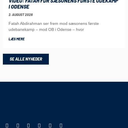
VIDEO: FATAH FØR SÆSONENS FØRSTE UDEKAMP
I ODENSE
2. AUGUST 2026
Fatah Abdirahman ser frem mod sæsonens første
udebanekamp – mod OB i Odense – hvor
LÆS MERE
SE ALLE NYHEDER