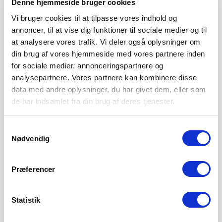
Denne hjemmeside bruger cookies
Vi bruger cookies til at tilpasse vores indhold og
annoncer, til at vise dig funktioner til sociale medier og til
at analysere vores trafik. Vi deler også oplysninger om
din brug af vores hjemmeside med vores partnere inden
for sociale medier, annonceringspartnere og
analysepartnere. Vores partnere kan kombinere disse
data med andre oplysninger, du har givet dem, eller som
de har indsamlet fra din brug af deres tjenester.
Samtykkevalg
Nødvendig
SØNDERJYSKE FODBOLD HENTER
TOPSCORER I ESTLAND
Præferencer
4. AUGUST 2026
Sønderjyske Fodbold henter den gambiske angriber
Bubacarr Tambedou, der er topscorer i den estiske liga.
Statistik
LÆS MERE