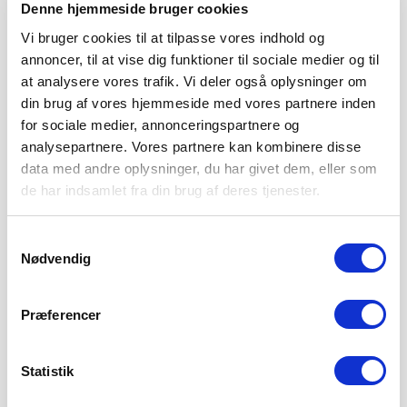
Denne hjemmeside bruger cookies
Vi bruger cookies til at tilpasse vores indhold og
annoncer, til at vise dig funktioner til sociale medier og til
at analysere vores trafik. Vi deler også oplysninger om
din brug af vores hjemmeside med vores partnere inden
for sociale medier, annonceringspartnere og
analysepartnere. Vores partnere kan kombinere disse
data med andre oplysninger, du har givet dem, eller som
de har indsamlet fra din brug af deres tjenester.
Samtykkevalg
Nødvendig
SØNDERJYSKE FODBOLD HENTER
TOPSCORER I ESTLAND
Præferencer
4. AUGUST 2026
Sønderjyske Fodbold henter den gambiske angriber Bubacarr
Tambedou, der er topscorer i den estiske liga.
Statistik
LÆS MERE