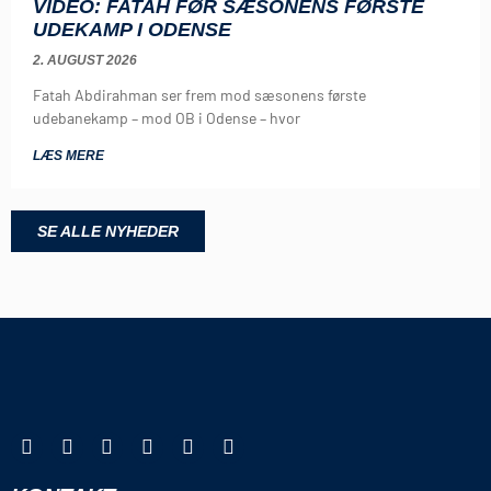
VIDEO: FATAH FØR SÆSONENS FØRSTE
UDEKAMP I ODENSE
2. AUGUST 2026
Fatah Abdirahman ser frem mod sæsonens første
udebanekamp – mod OB i Odense – hvor
LÆS MERE
SE ALLE NYHEDER