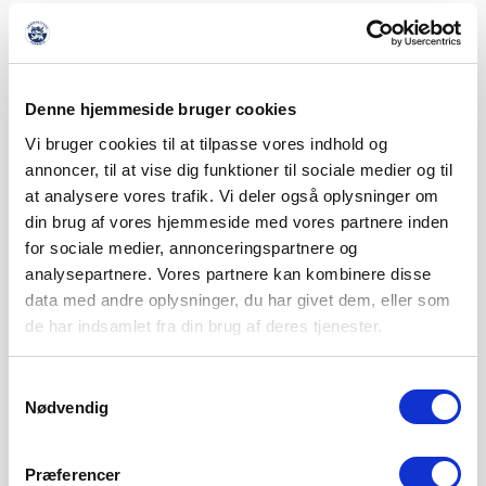
Denne hjemmeside bruger cookies
THISTED FC VENTER I 2. RUNDE AF BETANO
POKALEN
Vi bruger cookies til at tilpasse vores indhold og
annoncer, til at vise dig funktioner til sociale medier og til
6. AUGUST 2026
at analysere vores trafik. Vi deler også oplysninger om
Vi træder ind i 2. runde af Betano Pokalen, hvor Thisted FC
din brug af vores hjemmeside med vores partnere inden
fra 2. division
for sociale medier, annonceringspartnere og
LÆS MERE
analysepartnere. Vores partnere kan kombinere disse
data med andre oplysninger, du har givet dem, eller som
de har indsamlet fra din brug af deres tjenester.
Samtykkevalg
Nødvendig
Præferencer