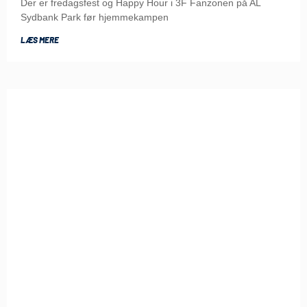
Der er fredagsfest og Happy Hour i 3F Fanzonen på AL
Sydbank Park før hjemmekampen
LÆS MERE