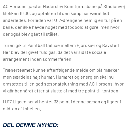
AC Horsens gæster Haderslev Kunstgræsbane på Stadionvej
klokken 16.00, og optakten til den kamp har været lidt
anderledes. Forleden var U17-drengene nemlig en tur på en
bane, der ikke havde noget med fodbold at gøre, men hvor
der også blev gået til stålet.
Turen gik til Paintball Deluxe mellem Hjordkær og Ravsted.
Her blev der givet fuld gas, da det var sidste sociale
arrangement inden sommerferien.
Trænerteamet kunne efterfølgende melde om blå mærker
men særdeles højt humør. Humøret og energien skal nu
omsættes til en god sæsonafslutning mod AC Horsens, hvor
vi går benhårdt efter at slutte af med tre point til kontoen.
I U17 Ligaen har vi hentet 33 point i denne sæson og ligger i
midten af tabellen.
DEL DENNE NYHED: