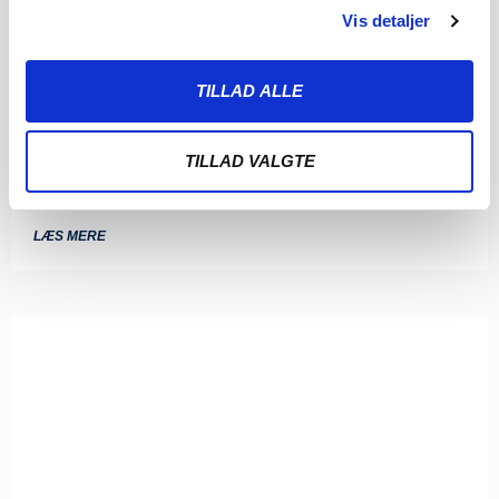
Vis detaljer
SØNDERJYSKE FODBOLD SÆLGER
TILLAD ALLE
MAGNUS JENSEN TIL FCM
8. AUGUST 2026
TILLAD VALGTE
Sønderjyske Fodbold har med omgående virkning solgt
Magnus Jensen til FC Midtjylland. Magnus Jensen har
LÆS MERE