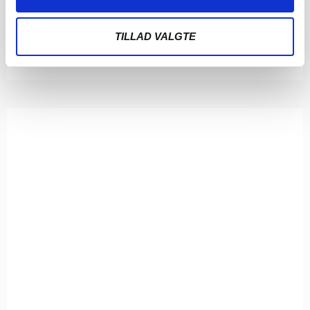
Kampene i runde 8 og 9 i 3F Superliga er nu programsat.
Der venter søndagskampe
TILLAD VALGTE
LÆS MERE