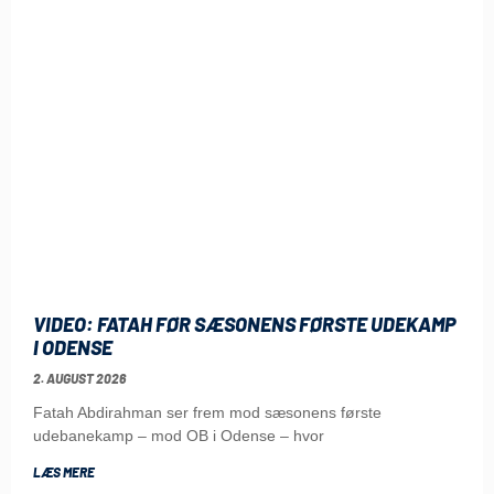
VIDEO: FATAH FØR SÆSONENS FØRSTE UDEKAMP
I ODENSE
2. AUGUST 2026
Fatah Abdirahman ser frem mod sæsonens første
udebanekamp – mod OB i Odense – hvor
LÆS MERE