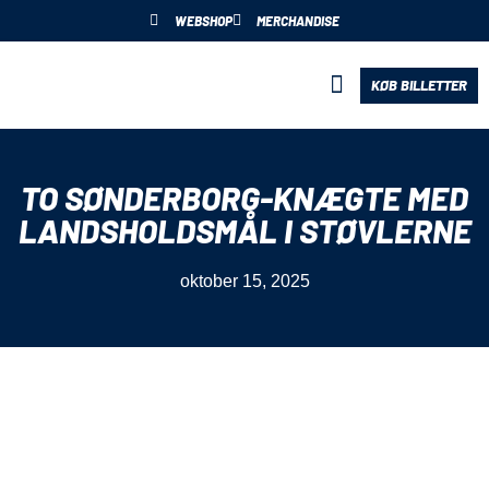
WEBSHOP
MERCHANDISE
KØB BILLETTER
BLIV PARTNER
TO SØNDERBORG-KNÆGTE MED
LANDSHOLDSMÅL I STØVLERNE
oktober 15, 2025