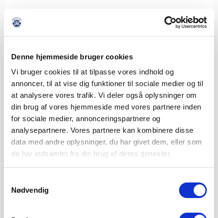
ALBERT RRAHMANI UDLEJES TIL
NYKØBING FC
Denne hjemmeside bruger cookies
7. AUGUST 2026
Vi bruger cookies til at tilpasse vores indhold og
Sønderjyske Fodbold udlejer Albert Rrahmani til 2.
annoncer, til at vise dig funktioner til sociale medier og til
divisionsklubben Nykøbing FC i hele 2026/2027-sæsonen.
at analysere vores trafik. Vi deler også oplysninger om
Sønderjyske Fodbold
din brug af vores hjemmeside med vores partnere inden
LÆS MERE
for sociale medier, annonceringspartnere og
analysepartnere. Vores partnere kan kombinere disse
data med andre oplysninger, du har givet dem, eller som
de har indsamlet fra din brug af deres tjenester.
Samtykkevalg
Nødvendig