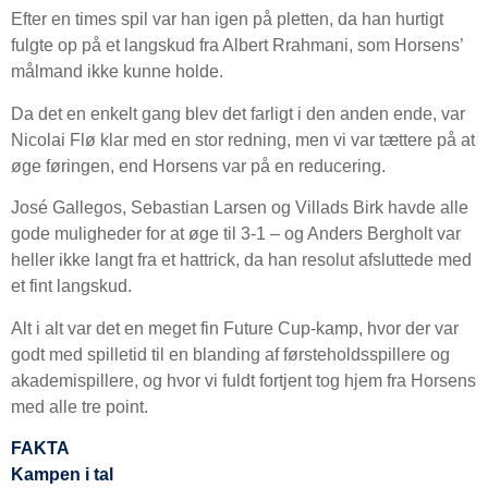
Efter en times spil var han igen på pletten, da han hurtigt
fulgte op på et langskud fra Albert Rrahmani, som Horsens’
målmand ikke kunne holde.
Da det en enkelt gang blev det farligt i den anden ende, var
Nicolai Flø klar med en stor redning, men vi var tættere på at
øge føringen, end Horsens var på en reducering.
José Gallegos, Sebastian Larsen og Villads Birk havde alle
gode muligheder for at øge til 3-1 – og Anders Bergholt var
heller ikke langt fra et hattrick, da han resolut afsluttede med
et fint langskud.
Alt i alt var det en meget fin Future Cup-kamp, hvor der var
godt med spilletid til en blanding af førsteholdsspillere og
akademispillere, og hvor vi fuldt fortjent tog hjem fra Horsens
med alle tre point.
FAKTA
Kampen i tal