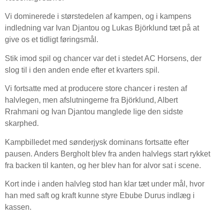
Vi dominerede i størstedelen af kampen, og i kampens
indledning var Ivan Djantou og Lukas Björklund tæt på at
give os et tidligt føringsmål.
Stik imod spil og chancer var det i stedet AC Horsens, der
slog til i den anden ende efter et kvarters spil.
Vi fortsatte med at producere store chancer i resten af
halvlegen, men afslutningerne fra Björklund, Albert
Rrahmani og Ivan Djantou manglede lige den sidste
skarphed.
Kampbilledet med sønderjysk dominans fortsatte efter
pausen. Anders Bergholt blev fra anden halvlegs start rykket
fra backen til kanten, og her blev han for alvor sat i scene.
Kort inde i anden halvleg stod han klar tæt under mål, hvor
han med saft og kraft kunne styre Ebube Durus indlæg i
kassen.