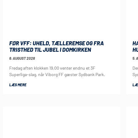
FØR VFF: UHELD, TÆLLEREMSE OG FRA
H
TRISTHED TIL JUBEL I DOMKIRKEN
H
6. AUGUST 2026
5. 
Fredag aften klokken 19.00 venter endnu et 3F
De
Superliga-slag, når Viborg FF gæster Sydbank Park.
Sy
LÆS MERE
LÆ