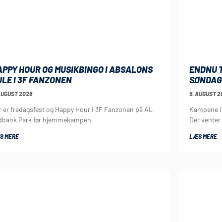
APPY HOUR OG MUSIKBINGO I ABSALONS
ENDNU T
ULE I 3F FANZONEN
SØNDAG
AUGUST 2026
5. AUGUST 2
r er fredagsfest og Happy Hour i 3F Fanzonen på AL
Kampene i 
dbank Park før hjemmekampen
Der vente
S MERE
LÆS MERE