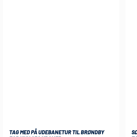
TAG MED PÅ UDEBANETUR TIL BRØNDBY
S