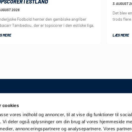
OPSCORER I ESTLAND
3. AUGUST 2
AUGUST 2026
Det blev e
nderjyske Fodbold henter den gambiske angriber
trods flere
bacarr Tambedou, der er topscorer i den estiske liga.
S MERE
LÆS MERE
GENERELT
 cookies
Kontakt
A/S
passe vores indhold og annoncer, til at vise dig funktioner til soci
Kampplan
erslev
fik. Vi deler også oplysninger om din brug af vores hjemmeside m
Bliv partner
derjyskefodbold.dk
 medier, annonceringspartnere og analysepartnere. Vores partne