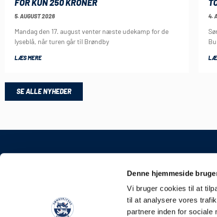
FOR KUN 250 KRONER
T
5. AUGUST 2026
4. 
Mandag den 17. august venter næste udekamp for de
Sø
lyseblå, når turen går til Brøndby
Bu
LÆS MERE
LÆ
SE ALLE NYHEDER
KONTAKT
Denne hjemmeside bruger
Sønderjyske Fodbold 
Vi bruger cookies til at til
Stadionvej 5, 6100 Had
til at analysere vores tra
E-mail: kontakt@soen
partnere inden for sociale