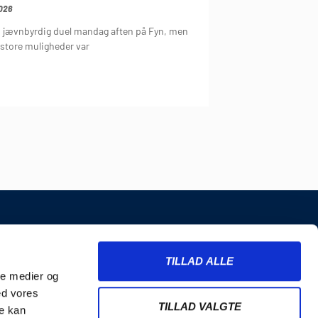
026
n jævnbyrdig duel mandag aften på Fyn, men
 store muligheder var
INFORMATION
TILLAD ALLE
Billetter
ale medier og
Merchandise
ed vores
Nyhedsbrev
TILLAD VALGTE
re kan