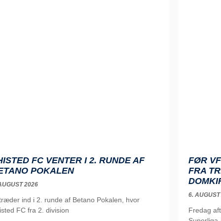
HISTED FC VENTER I 2. RUNDE AF
FØR V
ETANO POKALEN
FRA TR
DOMKI
 AUGUST 2026
6. AUGUST
 træder ind i 2. runde af Betano Pokalen, hvor
isted FC fra 2. division
Fredag af
Superliga