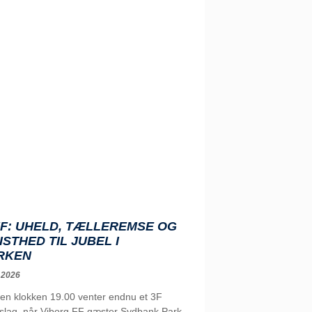
FF: UHELD, TÆLLEREMSE OG
ISTHED TIL JUBEL I
RKEN
 2026
ten klokken 19.00 venter endnu et 3F
-slag, når Viborg FF gæster Sydbank Park.