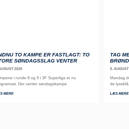
NDNU TO KAMPE ER FASTLAGT: TO
TAG ME
TORE SØNDAGSSLAG VENTER
BRØND
 AUGUST 2026
5. AUGUST
mpene i runde 8 og 9 i 3F Superliga er nu
Mandag de
ogramsat. Der venter søndagskampe
de lyseblå
S MERE
LÆS MERE