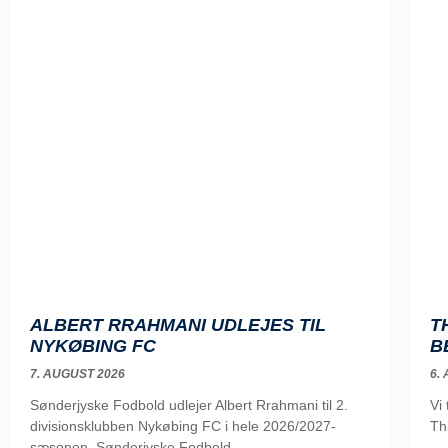
ALBERT RRAHMANI UDLEJES TIL
T
NYKØBING FC
B
7. AUGUST 2026
6.
Sønderjyske Fodbold udlejer Albert Rrahmani til 2.
Vi
divisionsklubben Nykøbing FC i hele 2026/2027-
Th
sæsonen. Sønderjyske Fodbold