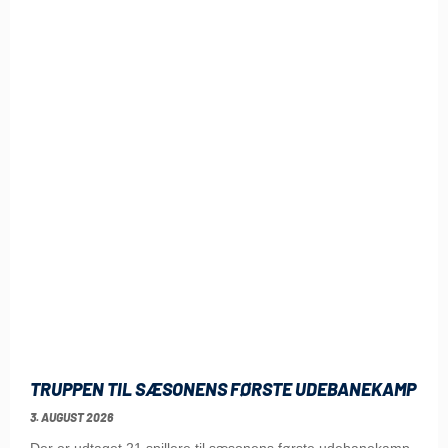
TRUPPEN TIL SÆSONENS FØRSTE UDEBANEKAMP
3. AUGUST 2026
Der er udtaget 21 spillere til sæsonens første udebanekamp