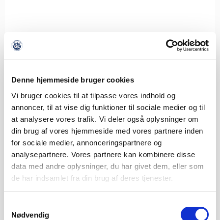
Denne hjemmeside bruger cookies
Vi bruger cookies til at tilpasse vores indhold og
annoncer, til at vise dig funktioner til sociale medier og til
TAG MED PÅ UDEBANETUR TIL BRØNDBY FOR KUN
at analysere vores trafik. Vi deler også oplysninger om
250 KRONER
din brug af vores hjemmeside med vores partnere inden
5. AUGUST 2026
for sociale medier, annonceringspartnere og
analysepartnere. Vores partnere kan kombinere disse
Mandag den 17. august venter næste udekamp for de
data med andre oplysninger, du har givet dem, eller som
lyseblå, når turen går til Brøndby
de har indsamlet fra din brug af deres tjenester.
LÆS MERE
Samtykkevalg
Nødvendig