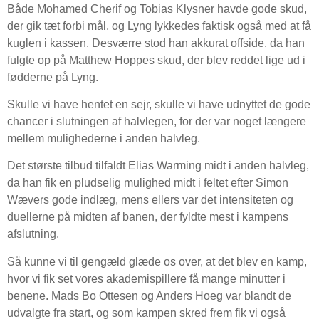
Både Mohamed Cherif og Tobias Klysner havde gode skud,
der gik tæt forbi mål, og Lyng lykkedes faktisk også med at få
kuglen i kassen. Desværre stod han akkurat offside, da han
fulgte op på Matthew Hoppes skud, der blev reddet lige ud i
fødderne på Lyng.
Skulle vi have hentet en sejr, skulle vi have udnyttet de gode
chancer i slutningen af halvlegen, for der var noget længere
mellem mulighederne i anden halvleg.
Det største tilbud tilfaldt Elias Warming midt i anden halvleg,
da han fik en pludselig mulighed midt i feltet efter Simon
Wævers gode indlæg, mens ellers var det intensiteten og
duellerne på midten af banen, der fyldte mest i kampens
afslutning.
Så kunne vi til gengæld glæde os over, at det blev en kamp,
hvor vi fik set vores akademispillere få mange minutter i
benene. Mads Bo Ottesen og Anders Hoeg var blandt de
udvalgte fra start, og som kampen skred frem fik vi også