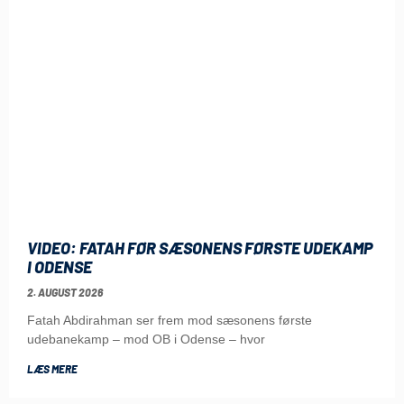
VIDEO: FATAH FØR SÆSONENS FØRSTE UDEKAMP
I ODENSE
2. AUGUST 2026
Fatah Abdirahman ser frem mod sæsonens første
udebanekamp – mod OB i Odense – hvor
LÆS MERE