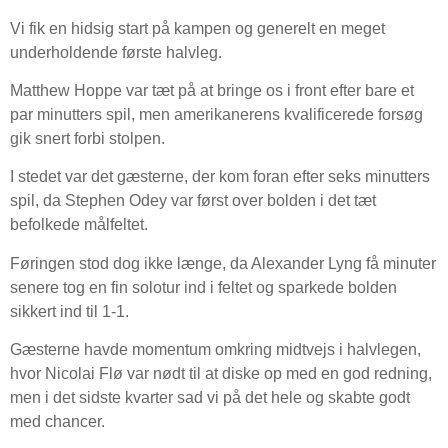
Vi fik en hidsig start på kampen og generelt en meget
underholdende første halvleg.
Matthew Hoppe var tæt på at bringe os i front efter bare et
par minutters spil, men amerikanerens kvalificerede forsøg
gik snert forbi stolpen.
I stedet var det gæsterne, der kom foran efter seks minutters
spil, da Stephen Odey var først over bolden i det tæt
befolkede målfeltet.
Føringen stod dog ikke længe, da Alexander Lyng få minuter
senere tog en fin solotur ind i feltet og sparkede bolden
sikkert ind til 1-1.
Gæsterne havde momentum omkring midtvejs i halvlegen,
hvor Nicolai Flø var nødt til at diske op med en god redning,
men i det sidste kvarter sad vi på det hele og skabte godt
med chancer.