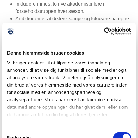
Inkludere mindst to nye akademispillere i
førsteholdstruppen hver sæson.
Ambitionen er at diktere kampe og fokusere på egne
taktiske elementer, men med respekt for
modstanderholdets spillestil.
Synliggørelse af en fælles kultur på alle niveauer af
klubben fra førsteholdet til ungdomsakademiet.
Denne hjemmeside bruger cookies
Vi bruger cookies til at tilpasse vores indhold og
TILBAGE TIL STRATEGI
annoncer, til at vise dig funktioner til sociale medier og til
at analysere vores trafik. Vi deler også oplysninger om
din brug af vores hjemmeside med vores partnere inden
for sociale medier, annonceringspartnere og
analysepartnere. Vores partnere kan kombinere disse
data med andre oplysninger, du har givet dem, eller som
de har indsamlet fra din brug af deres tjenester.
Samtykkevalg
Nødvendig