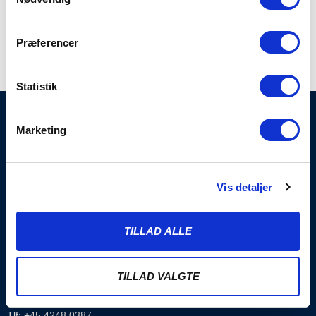
Præferencer
Statistik
Marketing
Vis detaljer
KONTAKT
TILLAD ALLE
Sønderjyske Fodbold A/S
TILLAD VALGTE
Stadionvej 5, 6100 Haderslev
E-mail: kontakt@soenderjyskefodbold.dk
Tlf: +45 4248 0387