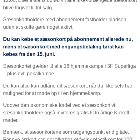
12.00. Efter fristens udløb vil alle ikke-forlængede sæsonkort
blive frigivet til frit salg.
Sæsonkortholdere med abonnement fastholder pladsen
uden at skulle gøre noget aktivt.
Du kan købe et sæsonkort på abonnement allerede nu,
mens et sæsonkort med engangsbetaling først kan
købes fra den 15. juni.
Sæsonkortet gælder til alle 16 hjemmekampe i 3F Superliga
– plus evt. pokalkampe.
Du kan altid kan udlåne dit sæsonkort, når du ikke selv har
mulighed for at møde op til en hjemmekamp.
Udover den økonomiske fordel ved et sæsonkort vil
sæsonkortholdere også inviteres gratis til to årlige Kickoff-
møder.
Bemærk, at sæsonkortene som udgangspunkt er digitale.
For nye årskort kan der tilkøbes et fysisk plastikkort for 100