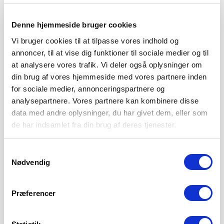
MIDTERFORSVARET
8. AUGUST 2026
Denne hjemmeside bruger cookies
Sønderjyske Fodbold styrker det centrale forsvar med
Vi bruger cookies til at tilpasse vores indhold og
tilgangen af den islandske landsholdsspiller Brynjar Ingi
annoncer, til at vise dig funktioner til sociale medier og til
Bjarnason,
at analysere vores trafik. Vi deler også oplysninger om
LÆS MERE
din brug af vores hjemmeside med vores partnere inden
for sociale medier, annonceringspartnere og
analysepartnere. Vores partnere kan kombinere disse
data med andre oplysninger, du har givet dem, eller som
de har indsamlet fra din brug af deres tjenester.
Samtykkevalg
Nødvendig
Præferencer