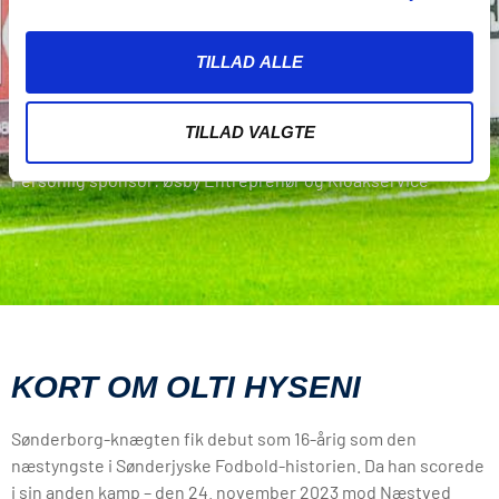
Nationalitet: Danmark
TILLAD ALLE
Født: 17. juli 2007
Højde: 175 cm.
Debut: 27. oktober 2023
TILLAD VALGTE
Tidligere klubber: Sønderborg Boldklub
Personlig sponsor: Øsby Entreprenør og Kloakservice
KORT OM OLTI HYSENI
Sønderborg-knægten fik debut som 16-årig som den
næstyngste i Sønderjyske Fodbold-historien. Da han scorede
i sin anden kamp – den 24. november 2023 mod Næstved