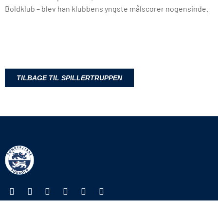
Boldklub – blev han klubbens yngste målscorer nogensinde.
TILBAGE TIL SPILLERTRUPPEN
KONTAKT