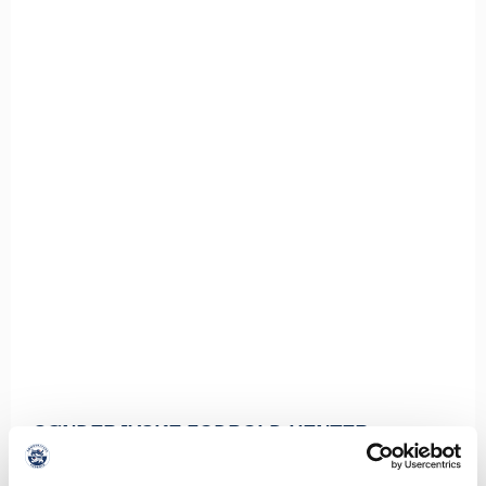
SØNDERJYSKE FODBOLD HENTER
ISLANDSK LANDSHOLDSSPILLER TIL
MIDTERFORSVARET