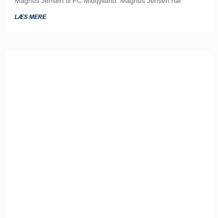
Magnus Jensen til FC Midtjylland. Magnus Jensen har
LÆS MERE