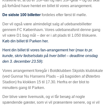
Kravene er, at du er SJF-fan og iført SJF-gear – og du skal
på forhånd have hentet en billet til vores arrangement.
De sidste 100 billetter
fordeles efter først til mølle.
Der vil også være almindeligt salg af udebanebilletter
gennem FC København. Vores udebaneafsnit denne gang
vil være D1 bag mål – der er i alt plads til 1.050 tilskuere.
Køb din billet til Parken her.
Hent din billet til vores fan-arrangement her (
max to pr.
kunde, skriv fødselsdato på hver billet – deadline onsdag
den 3. december 23.59
):
Vores arrangement foregår i Boldklubben Skjolds klublokale
(ved Gunnar Nu Hansens Plads – på bagsiden af Østerbro
Stadion) fra klokken 15 til 17.30. Herfra er der blot to
minutters gang til Parken.
Der blive være livemusik, og vi får besøg af nogle
spændende gæster, som vi vil præsentere senere, og vi vil