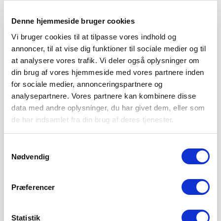
8. AUGUST 2026
Denne hjemmeside bruger cookies
Sønderjyske Fodbold styrker det centrale forsvar med
tilgangen af den islandske landsholdsspiller Brynjar Ingi
Vi bruger cookies til at tilpasse vores indhold og
Bjarnason,
annoncer, til at vise dig funktioner til sociale medier og til
at analysere vores trafik. Vi deler også oplysninger om
LÆS MERE
din brug af vores hjemmeside med vores partnere inden
for sociale medier, annonceringspartnere og
analysepartnere. Vores partnere kan kombinere disse
data med andre oplysninger, du har givet dem, eller som
de har indsamlet fra din brug af deres tjenester.
Samtykkevalg
Nødvendig
Præferencer
Statistik