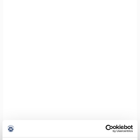
TAG MED PÅ UDEBANETUR TIL BRØNDBY FOR KUN