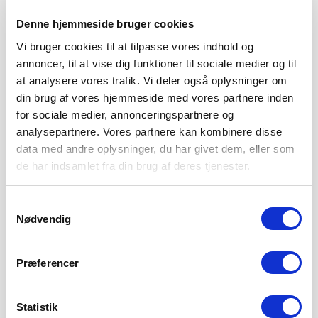
250 KRONER
5. AUGUST 2026
Denne hjemmeside bruger cookies
Mandag den 17. august venter næste udekamp for de
Vi bruger cookies til at tilpasse vores indhold og
lyseblå, når turen går til Brøndby
annoncer, til at vise dig funktioner til sociale medier og til
at analysere vores trafik. Vi deler også oplysninger om
LÆS MERE
din brug af vores hjemmeside med vores partnere inden
for sociale medier, annonceringspartnere og
analysepartnere. Vores partnere kan kombinere disse
data med andre oplysninger, du har givet dem, eller som
de har indsamlet fra din brug af deres tjenester.
Samtykkevalg
Nødvendig
Præferencer
Statistik