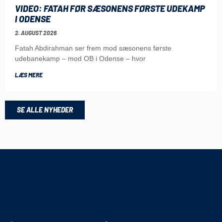
VIDEO: FATAH FØR SÆSONENS FØRSTE UDEKAMP
I ODENSE
2. AUGUST 2026
Fatah Abdirahman ser frem mod sæsonens første
udebanekamp – mod OB i Odense – hvor
LÆS MERE
SE ALLE NYHEDER