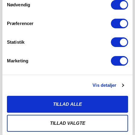
Nødvendig
Præferencer
Statistik
HAPPY HOUR OG MUSIKBINGO I ABSALONS HULE I
Marketing
3F FANZONEN
5. AUGUST 2026
Der er fredagsfest og Happy Hour i 3F Fanzonen på AL
Vis detaljer
Sydbank Park før hjemmekampen
LÆS MERE
TILLAD ALLE
TILLAD VALGTE