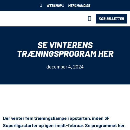
WEBSHOP
MERCHANDISE
KØB BILLETTER
BLIV PARTNER
SE VINTERENS
TRÆNINGSPROGRAM HER
december 4, 2024
Der venter fem træningskampe i opstarten, inden 3F
Superliga starter op igen i midt-februar. Se programmet her.