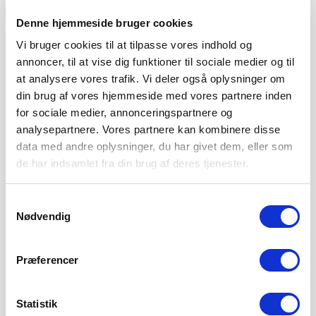
Fredag aften klokken 19.00 venter endnu et 3F Superliga-
Denne hjemmeside bruger cookies
slag, når Viborg FF gæster Sydbank Park.
Vi bruger cookies til at tilpasse vores indhold og
LÆS MERE
annoncer, til at vise dig funktioner til sociale medier og til
at analysere vores trafik. Vi deler også oplysninger om
din brug af vores hjemmeside med vores partnere inden
for sociale medier, annonceringspartnere og
analysepartnere. Vores partnere kan kombinere disse
data med andre oplysninger, du har givet dem, eller som
de har indsamlet fra din brug af deres tjenester.
Samtykkevalg
Nødvendig
Præferencer
Statistik