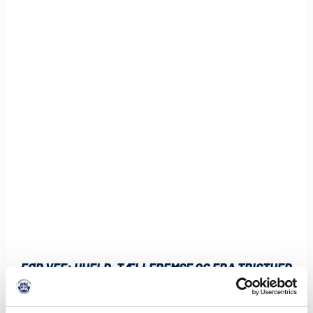
FØR VFF: UHELD, TÆLLEREMSE OG FRA TRISTHED
TIL JUBEL I DOMKIRKEN
6. AUGUST 2026