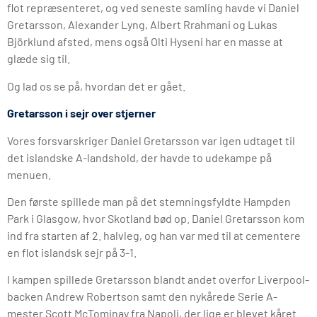
flot repræsenteret, og ved seneste samling havde vi Daniel
Gretarsson, Alexander Lyng, Albert Rrahmani og Lukas
Björklund afsted, mens også Olti Hyseni har en masse at
glæde sig til.
Og lad os se på, hvordan det er gået.
Gretarsson i sejr over stjerner
Vores forsvarskriger Daniel Gretarsson var igen udtaget til
det islandske A-landshold, der havde to udekampe på
menuen.
Den første spillede man på det stemningsfyldte Hampden
Park i Glasgow, hvor Skotland bød op. Daniel Gretarsson kom
ind fra starten af 2. halvleg, og han var med til at cementere
en flot islandsk sejr på 3-1.
I kampen spillede Gretarsson blandt andet overfor Liverpool-
backen Andrew Robertson samt den nykårede Serie A-
mester Scott McTominay fra Napoli, der lige er blevet kåret