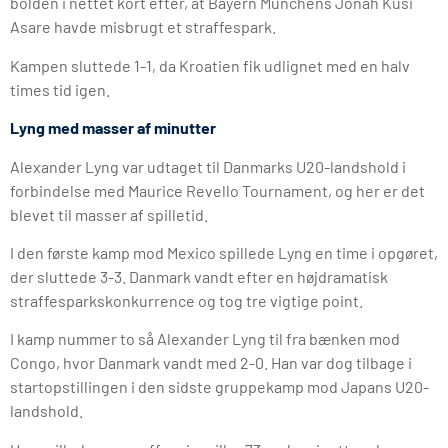
bolden i nettet kort efter, at Bayern Münchens Jonah Kusi
Asare havde misbrugt et straffespark.
Kampen sluttede 1-1, da Kroatien fik udlignet med en halv
times tid igen.
Lyng med masser af minutter
Alexander Lyng var udtaget til Danmarks U20-landshold i
forbindelse med Maurice Revello Tournament, og her er det
blevet til masser af spilletid.
I den første kamp mod Mexico spillede Lyng en time i opgøret,
der sluttede 3-3. Danmark vandt efter en højdramatisk
straffesparkskonkurrence og tog tre vigtige point.
I kamp nummer to så Alexander Lyng til fra bænken mod
Congo, hvor Danmark vandt med 2-0. Han var dog tilbage i
startopstillingen i den sidste gruppekamp mod Japans U20-
landshold.