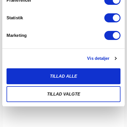
Præferencer
Statistik
Marketing
SØNDERJYSKE FODBOLD HENTER ISLANDSK
LANDSHOLDSSPILLER TIL MIDTERFORSVARET
8. AUGUST 2026
Vis detaljer
Sønderjyske Fodbold styrker det centrale forsvar med tilgangen
af den islandske landsholdsspiller Brynjar Ingi Bjarnason,
TILLAD ALLE
LÆS MERE
TILLAD VALGTE