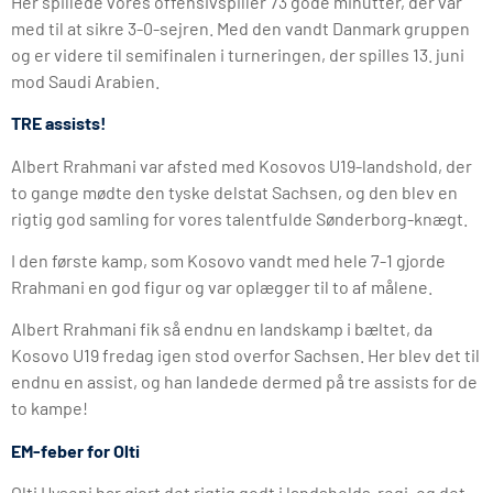
Her spillede vores offensivspiller 73 gode minutter, der var
med til at sikre 3-0-sejren. Med den vandt Danmark gruppen
og er videre til semifinalen i turneringen, der spilles 13. juni
mod Saudi Arabien.
TRE assists!
Albert Rrahmani var afsted med Kosovos U19-landshold, der
to gange mødte den tyske delstat Sachsen, og den blev en
rigtig god samling for vores talentfulde Sønderborg-knægt.
I den første kamp, som Kosovo vandt med hele 7-1 gjorde
Rrahmani en god figur og var oplægger til to af målene.
Albert Rrahmani fik så endnu en landskamp i bæltet, da
Kosovo U19 fredag igen stod overfor Sachsen. Her blev det til
endnu en assist, og han landede dermed på tre assists for de
to kampe!
EM-feber for Olti
Olti Hyseni har gjort det rigtig godt i landsholds-regi, og det