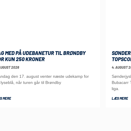
AG MED PÅ UDEBANETUR TIL BRØNDBY
SØNDER
OR KUN 250 KRONER
TOPSCO
AUGUST 2026
4. AUGUST 2
ndag den 17. august venter næste udekamp for
Sønderjys
 lyseblå, når turen går til Brøndby
Bubacarr T
liga.
S MERE
LÆS MERE