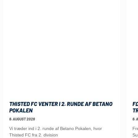
THISTED FC VENTER I 2. RUNDE AF BETANO
F
POKALEN
TR
6. AUGUST 2026
6. 
Vi træder ind i 2. runde af Betano Pokalen, hvor
Fr
Thisted FC fra 2. division
Su