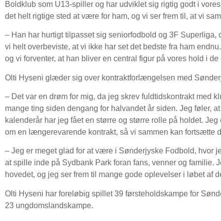
Boldklub som U13-spiller og har udviklet sig rigtig godt i vor
det helt rigtige sted at være for ham, og vi ser frem til, at vi s
– Han har hurtigt tilpasset sig seniorfodbold og 3F Superliga, 
vi helt overbeviste, at vi ikke har set det bedste fra ham endnu. 
og vi forventer, at han bliver en central figur på vores hold 
Olti Hyseni glæder sig over kontraktforlængelsen med Sønder
– Det var en drøm for mig, da jeg skrev fuldtidskontrakt med k
mange ting siden dengang for halvandet år siden. Jeg føler, at j
kalenderår har jeg fået en større og større rolle på holdet. Jeg 
om en længerevarende kontrakt, så vi sammen kan fortsætte d
– Jeg er meget glad for at være i Sønderjyske Fodbold, hvor jeg 
at spille inde på Sydbank Park foran fans, venner og familie. Je
hovedet, og jeg ser frem til mange gode oplevelser i løbet af
Olti Hyseni har foreløbig spillet 39 førsteholdskampe for Søn
23 ungdomslandskampe.