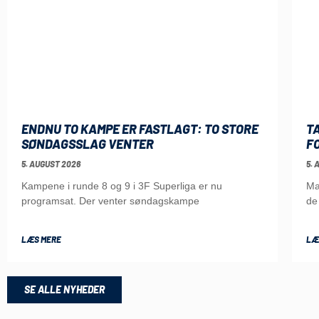
ENDNU TO KAMPE ER FASTLAGT: TO STORE
T
SØNDAGSSLAG VENTER
F
5. AUGUST 2026
5. 
Kampene i runde 8 og 9 i 3F Superliga er nu
Ma
programsat. Der venter søndagskampe
de
LÆS MERE
LÆ
SE ALLE NYHEDER