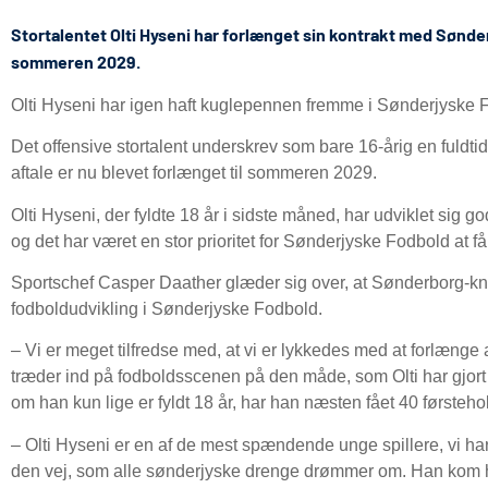
Stortalentet Olti Hyseni har forlænget sin kontrakt med Sønder
sommeren 2029.
Olti Hyseni har igen haft kuglepennen fremme i Sønderjyske 
Det offensive stortalent underskrev som bare 16-årig en fuldt
aftale er nu blevet forlænget til sommeren 2029.
Olti Hyseni, der fyldte 18 år i sidste måned, har udviklet sig g
og det har været en stor prioritet for Sønderjyske Fodbold at få
Sportschef Casper Daather glæder sig over, at Sønderborg-knæg
fodboldudvikling i Sønderjyske Fodbold.
– Vi er meget tilfredse med, at vi er lykkedes med at forlænge
træder ind på fodboldsscenen på den måde, som Olti har gjort
om han kun lige er fyldt 18 år, har han næsten fået 40 førsteho
– Olti Hyseni er en af de mest spændende unge spillere, vi har s
den vej, som alle sønderjyske drenge drømmer om. Han kom 