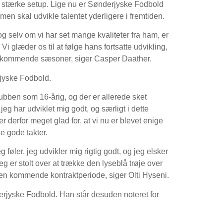
es stærke setup. Lige nu er Sønderjyske Fodbold
ammen skal udvikle talentet yderligere i fremtiden.
og selv om vi har set mange kvaliteter fra ham, er
Vi glæder os til at følge hans fortsatte udvikling,
i de kommende sæsoner, siger Casper Daather.
jyske Fodbold.
lubben som 16-årig, og der er allerede sket
eg har udviklet mig godt, og særligt i dette
er derfor meget glad for, at vi nu er blevet enige
e gode takter.
føler, jeg udvikler mig rigtig godt, og jeg elsker
g er stolt over at trække den lyseblå trøje over
 den kommende kontraktperiode, siger Olti Hyseni.
derjyske Fodbold. Han står desuden noteret for