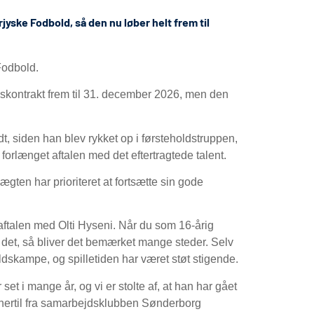
jyske Fodbold, så den nu løber helt frem til
Fodbold.
idskontrakt frem til 31. december 2026, men den
odt, siden han blev rykket op i førsteholdstruppen,
 forlænget aftalen med det eftertragtede talent.
ten har prioriteret at fortsætte sin gode
 aftalen med Olti Hyseni. Når du som 16-årig
 det, så bliver det bemærket mange steder. Selv
ldskampe, og spilletiden har været støt stigende.
et i mange år, og vi er stolte af, at han har gået
hertil fra samarbejdsklubben Sønderborg