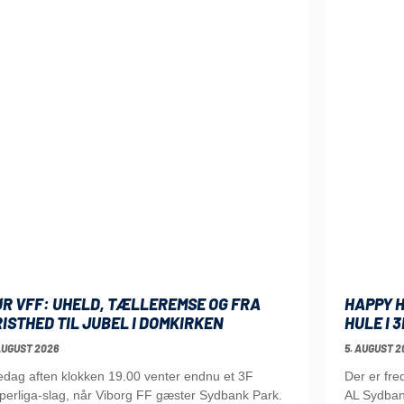
ØR VFF: UHELD, TÆLLEREMSE OG FRA
HAPPY H
ISTHED TIL JUBEL I DOMKIRKEN
HULE I 
AUGUST 2026
5. AUGUST 2
edag aften klokken 19.00 venter endnu et 3F
Der er fr
perliga-slag, når Viborg FF gæster Sydbank Park.
AL Sydba