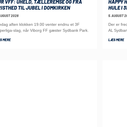
ØR VFF: UHELD, TÆLLEREMSE OG FRA
HAPPY H
ISTHED TIL JUBEL I DOMKIRKEN
HULE I 
AUGUST 2026
5. AUGUST 2
edag aften klokken 19.00 venter endnu et 3F
Der er fr
perliga-slag, når Viborg FF gæster Sydbank Park.
AL Sydba
S MERE
LÆS MERE