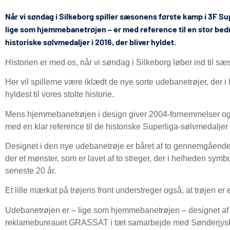
Når vi søndag i Silkeborg spiller sæsonens første kamp i 3F Sup
lige som hjemmebanetrøjen – er med reference til en stor bedri
historiske sølvmedaljer i 2016, der bliver hyldet.
Historien er med os, når vi søndag i Silkeborg løber ind til s
Her vil spillerne være iklædt de nye sorte udebanetrøjer, der
hyldest til vores stolte historie.
Mens hjemmebanetrøjen i design giver 2004-fornemmelser og 
med en klar reference til de historiske Superliga-sølvmedaljer 
Designet i den nye udebanetrøje er båret af to gennemgående sø
der et mønster, som er lavet af to streger, der i helheden sy
seneste 20 år.
Et lille mærkat på trøjens front understreger også, at trøjen er 
Udebanetrøjen er – lige som hjemmebanetrøjen – designet af
reklamebureauet GRASSAT i tæt samarbejde med Sønderjysk