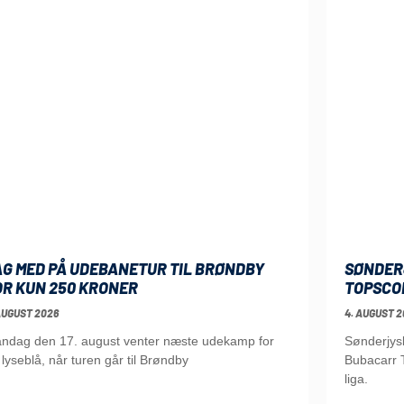
AG MED PÅ UDEBANETUR TIL BRØNDBY
SØNDER
OR KUN 250 KRONER
TOPSCO
AUGUST 2026
4. AUGUST 2
ndag den 17. august venter næste udekamp for
Sønderjys
 lyseblå, når turen går til Brøndby
Bubacarr T
liga.