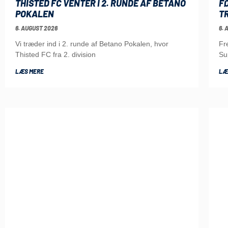
THISTED FC VENTER I 2. RUNDE AF BETANO
F
POKALEN
TR
6. AUGUST 2026
6. 
Vi træder ind i 2. runde af Betano Pokalen, hvor
Fr
Thisted FC fra 2. division
Su
LÆS MERE
LÆ