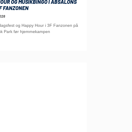
OUR OG MUSIKBINGO I ABSALONS
3F FANZONEN
026
edagsfest og Happy Hour i 3F Fanzonen på
nk Park før hjemmekampen