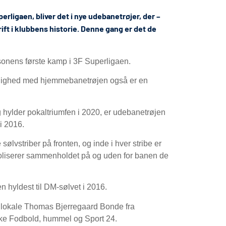
erligaen, bliver det i nye udebanetrøjer, der –
ft i klubbens historie. Denne gang er det de
æsonens første kamp i 3F Superligaen.
 i lighed med hjemmebanetrøjen også er en
hylder pokaltriumfen i 2020, er udebanetrøjen
i 2016.
lvstriber på fronten, og inde i hver stribe er
mboliserer sammenholdet på og uden for banen de
en hyldest til DM-sølvet i 2016.
 lokale Thomas Bjerregaard Bonde fra
e Fodbold, hummel og Sport 24.