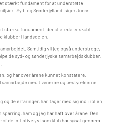
 et stærkt fundament for at understøtte
iljøer i Syd- og Sønderjylland, siger Jonas
det stærke fundament, der allerede er skabt
klubber i landsdelen.
bsamarbejdet. Samtidig vil jeg også understrege,
ælpe de syd- og sønderjyske samarbejdsklubber,
.
n, og har over årene kunnet konstatere,
. I samarbejde med trænerne og bestyrelserne
 og de erfaringer, han tager med sig ind i rollen.
n sparring, ham og jeg har haft over årene. Den
af de initiativer, vi som klub har søsat gennem