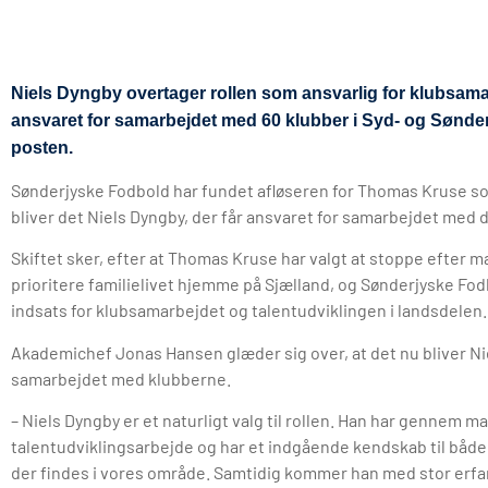
Niels Dyngby overtager rollen som ansvarlig for klubsama
ansvaret for samarbejdet med 60 klubber i Syd- og Sønde
posten.
Sønderjyske Fodbold har fundet afløseren for Thomas Kruse s
bliver det Niels Dyngby, der får ansvaret for samarbejdet med 
Skiftet sker, efter at Thomas Kruse har valgt at stoppe efter 
prioritere familielivet hjemme på Sjælland, og Sønderjyske Fo
indsats for klubsamarbejdet og talentudviklingen i landsdelen.
Akademichef Jonas Hansen glæder sig over, at det nu bliver Nie
samarbejdet med klubberne.
– Niels Dyngby er et naturligt valg til rollen. Han har gennem m
talentudviklingsarbejde og har et indgående kendskab til båd
der findes i vores område. Samtidig kommer han med stor erf