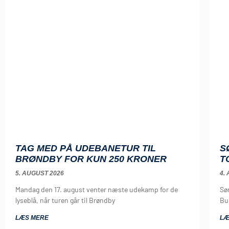
TAG MED PÅ UDEBANETUR TIL
S
BRØNDBY FOR KUN 250 KRONER
T
5. AUGUST 2026
4.
Mandag den 17. august venter næste udekamp for de
Sø
lyseblå, når turen går til Brøndby
Bu
LÆS MERE
LÆ