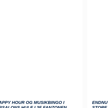
APPY HOUR OG MUSIKBINGO I
ENDNU 
BSALONS HULE I 3F FANZONEN
STORE