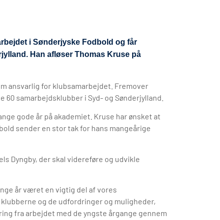
rbejdet i Sønderjyske Fodbold og får
rjylland. Han afløser Thomas Kruse på
om ansvarlig for klubsamarbejdet. Fremover
de 60 samarbejdsklubber i Syd- og Sønderjylland.
mange gode år på akademiet. Kruse har ønsket at
dbold sender en stor tak for hans mangeårige
ls Dyngby, der skal videreføre og udvikle
ange år været en vigtig del af vores
e klubberne og de udfordringer og muligheder,
aring fra arbejdet med de yngste årgange gennem