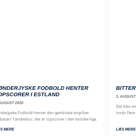
ØNDERJYSKE FODBOLD HENTER
BITTER
OPSCORER I ESTLAND
3. AUGUST
 AUGUST 2026
Det blev e
nderjyske Fodbold henter den gambiske angriber
trods flere
bacarr Tambedou, der er topscorer i den estiske liga.
S MERE
LÆS MERE