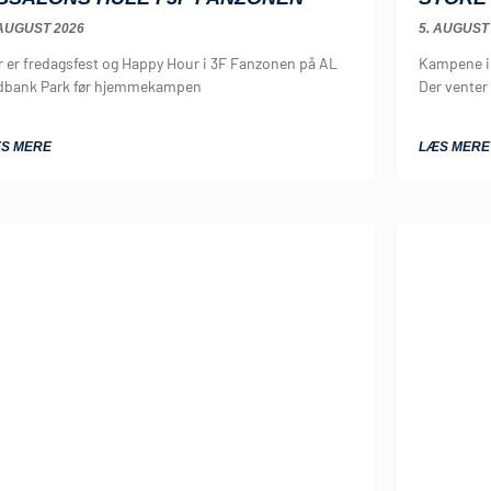
 AUGUST 2026
5. AUGUST
r er fredagsfest og Happy Hour i 3F Fanzonen på AL
Kampene i 
dbank Park før hjemmekampen
Der vente
S MERE
LÆS MERE