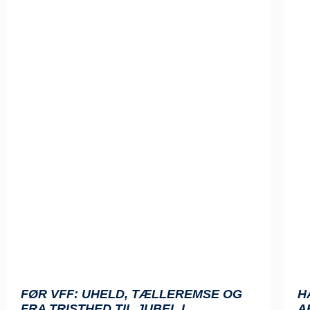
FØR VFF: UHELD, TÆLLEREMSE OG
H
FRA TRISTHED TIL JUBEL I
A