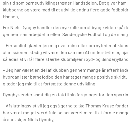
sin tid som børneudviklingstræner i landsdelen. Det giver ham
klubberne og være med til at udvikle endnu flere gode fodboldm
Hansen.
For Niels Dyngby handler den nye rolle om at bygge videre på 
gennem samarbejdet mellem Sønderjyske Fodbold og de mange 
– Personligt glæder jeg mig over min rolle som ny leder af klu
at missionen stadig vil være den samme: At understøtte og hj
således at vi får flere stærke klubmiljøer i Syd- og Sønderjylland
– Jeg har været en del af klubben gennem mange år efterhånde
hvordan især børnefodbolden har taget mange positive skridt
glæder jeg mig til at fortsætte denne udvikling.
Dyngby sender samtidig en tak til sin forgænger for den sparring
– Afslutningsvist vil jeg også gerne takke Thomas Kruse for de
har været meget værdifuld og har været med til at forme mange 
årene, siger Niels Dyngby.