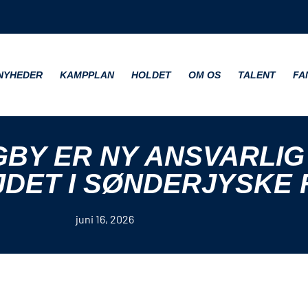
NYHEDER
KAMPPLAN
HOLDET
OM OS
TALENT
FA
GBY ER NY ANSVARLIG
DET I SØNDERJYSKE
juni 16, 2026