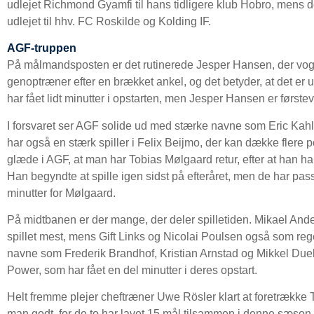
udlejet Richmond Gyamfi til hans tidligere klub Hobro, mens d
udlejet til hhv. FC Roskilde og Kolding IF.
AGF-truppen
På målmandsposten er det rutinerede Jesper Hansen, der vog
genoptræner efter en brækket ankel, og det betyder, at det e
har fået lidt minutter i opstarten, men Jesper Hansen er førstev
I forsvaret ser AGF solide ud med stærke navne som Eric Kah
har også en stærk spiller i Felix Beijmo, der kan dække flere 
glæde i AGF, at man har Tobias Mølgaard retur, efter at han 
Han begyndte at spille igen sidst på efteråret, men de har passe
minutter for Mølgaard.
På midtbanen er der mange, der deler spilletiden. Mikael And
spillet mest, mens Gift Links og Nicolai Poulsen også som reg
navne som Frederik Brandhof, Kristian Arnstad og Mikkel Due
Power, som har fået en del minutter i deres opstart.
Helt fremme plejer cheftræner Uwe Rösler klart at foretrække 
man godt, for de to har lavet 15 mål tilsammen i denne sæson