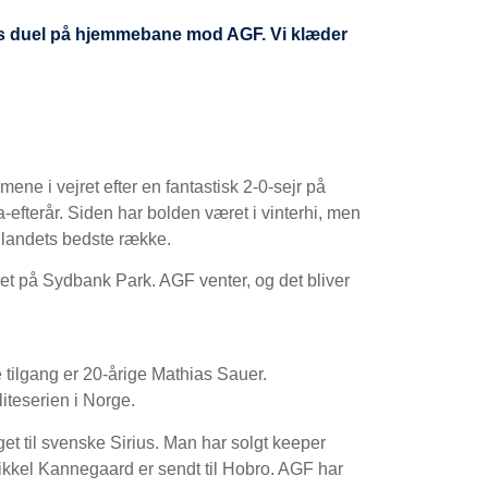
tens duel på hjemmebane mod AGF. Vi klæder
ene i vejret efter en fantastisk 2-0-sejr på
efterår. Siden har bolden været i vinterhi, men
a landets bedste række.
t på Sydbank Park. AGF venter, og det bliver
e tilgang er 20-årige Mathias Sauer.
iteserien i Norge.
get til svenske Sirius. Man har solgt keeper
Mikkel Kannegaard er sendt til Hobro. AGF har