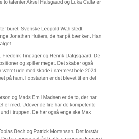
e to talenter Aksel Halsgaard og Luka Callø er
ter buret. Svenske Leopold Wahlstedt
r unge Jonathan Hutters, de har på bænken. Han
alget.
l, Frederik Tingager og Henrik Dalgsgaard. De
positioner og spiller meget. Det skaber også
har været ude med skade i nærmest hele 2024.
t på ham. I opstarten er det blevet til en del
erson og Mads Emil Madsen er de to, der har
el er med. Udover de fire har de kompetente
lund i truppen. De har også engelske Max
Tobias Bech og Patrick Mortensen. Det forstår
. De har begge optrådt i alle sæsonens kampe i