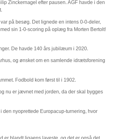
hilip Zinckernagel efter pausen. AGF havde i den
.
var på besøg. Det lignede en intens 0-0-deler,
med sin 1-0-scoring på oplæg fra Morten Bertolt!
nger. De havde 140 års jubilæum i 2020.
Aarhus, og ønsket om en samlende idrætsforening
mmet. Fodbold kom først til i 1902.
g nu er jævnet med jorden, da der skal bygges
 i den nyoprettede Europacup-turnering, hvor
 er blandt ligaens laveste, og det er også det