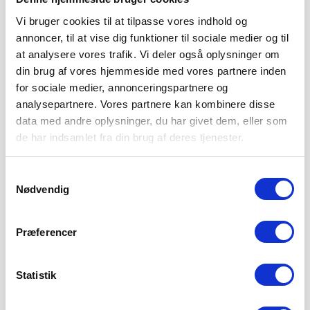
Vi bruger cookies til at tilpasse vores indhold og
annoncer, til at vise dig funktioner til sociale medier og til
at analysere vores trafik. Vi deler også oplysninger om
din brug af vores hjemmeside med vores partnere inden
for sociale medier, annonceringspartnere og
analysepartnere. Vores partnere kan kombinere disse
data med andre oplysninger, du har givet dem, eller som
de har indsamlet fra din brug af deres tjenester.
SØNDERJYSKE FODBOLD HENTER
Samtykkevalg
TOPSCORER I ESTLAND
Nødvendig
4. AUGUST 2026
Sønderjyske Fodbold henter den gambiske angriber
Præferencer
Bubacarr Tambedou, der er topscorer i den estiske liga.
LÆS MERE
Statistik