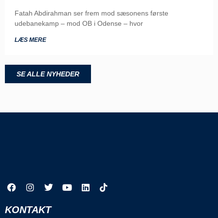
Fatah Abdirahman ser frem mod sæsonens første
udebanekamp – mod OB i Odense – hvor
LÆS MERE
SE ALLE NYHEDER
KONTAKT