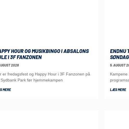
APPY HOUR OG MUSIKBINGO I ABSALONS
ENDNU T
ULE I 3F FANZONEN
SØNDAG
AUGUST 2026
5. AUGUST 2
r er fredagsfest og Happy Hour i 3F Fanzonen på
Kampene i 
 Sydbank Park før hjemmekampen
programsa
S MERE
LÆS MERE