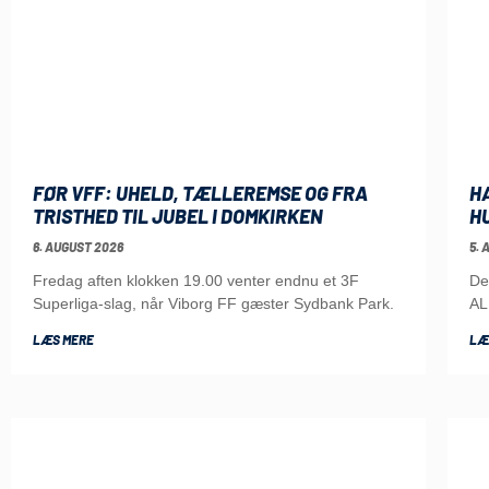
FØR VFF: UHELD, TÆLLEREMSE OG FRA
H
TRISTHED TIL JUBEL I DOMKIRKEN
H
6. AUGUST 2026
5. 
Fredag aften klokken 19.00 venter endnu et 3F
De
Superliga-slag, når Viborg FF gæster Sydbank Park.
AL
LÆS MERE
LÆ