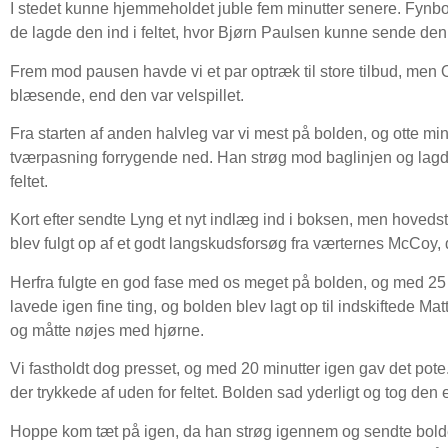
I stedet kunne hjemmeholdet juble fem minutter senere. Fynboe
de lagde den ind i feltet, hvor Bjørn Paulsen kunne sende den i
Frem mod pausen havde vi et par optræk til store tilbud, men O
blæsende, end den var velspillet.
Fra starten af anden halvleg var vi mest på bolden, og otte mi
tværpasning forrygende ned. Han strøg mod baglinjen og lag
feltet.
Kort efter sendte Lyng et nyt indlæg ind i boksen, men hoved
blev fulgt op af et godt langskudsforsøg fra værternes McCoy, d
Herfra fulgte en god fase med os meget på bolden, og med 25 
lavede igen fine ting, og bolden blev lagt op til indskiftede Ma
og måtte nøjes med hjørne.
Vi fastholdt dog presset, og med 20 minutter igen gav det pote.
der trykkede af uden for feltet. Bolden sad yderligt og tog den e
Hoppe kom tæt på igen, da han strøg igennem og sendte bolden 