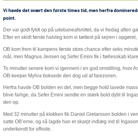
Vi havde det svært den første times tid, men herfra dominerede 
point.
Der var godt fyldt op på udebaneafsnittet, da vi fredag afte
Efter en skidt første halvleg kom vi tættest på sejren i opgøret,
OB kom frem til kampens første store chance efter seks minutte
mål, men Magnus Jensen og Sefer Emini fik i fællesskab klare
To minutter senere kom vi igennem i en god omstilling, hvor A
OB-keeper Myhra boksede den dog ud af farezonen.
Herfra havde OB bolden en del, men begge hold lavede masser 
blive farlige, da Sefer Emini sendte en stærk bold dybt til In
den op.
Med 32 minutter på klokken fik Daniel Gretarsson bolden i ve
satte OB’erne, og så lagde han et skarpt indlæg ind til Ingaso
underkendt for offside.