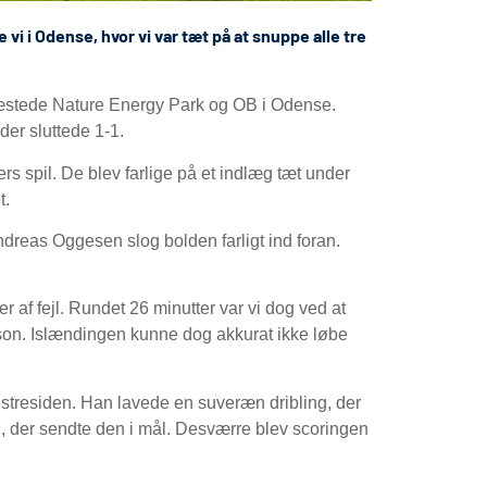
vi i Odense, hvor vi var tæt på at snuppe alle tre
n gæstede Nature Energy Park og OB i Odense.
 der sluttede 1-1.
rs spil. De blev farlige på et indlæg tæt under
t.
ndreas Oggesen slog bolden farligt ind foran.
af fejl. Rundet 26 minutter var vi dog ved at
gason. Islændingen kunne dog akkurat ikke løbe
nstresiden. Han lavede en suveræn dribling, der
n, der sendte den i mål. Desværre blev scoringen